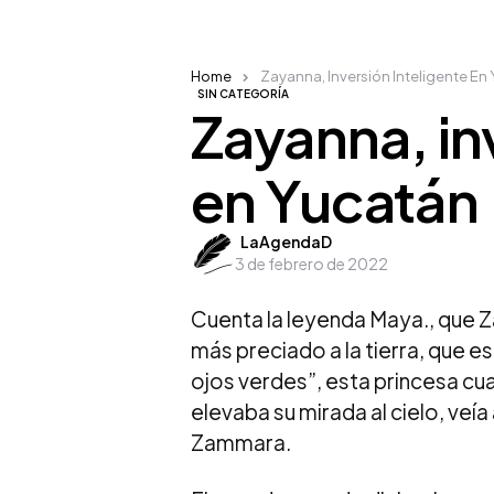
Home
Zayanna, Inversión Inteligente En
SIN CATEGORÍA
Zayanna, in
en Yucatán
Posted
LaAgendaD
3 de febrero de 2022
by
Cuenta la leyenda Maya., que Z
más preciado a la tierra, que e
ojos verdes”, esta princesa cu
elevaba su mirada al cielo, veía 
Zammara.