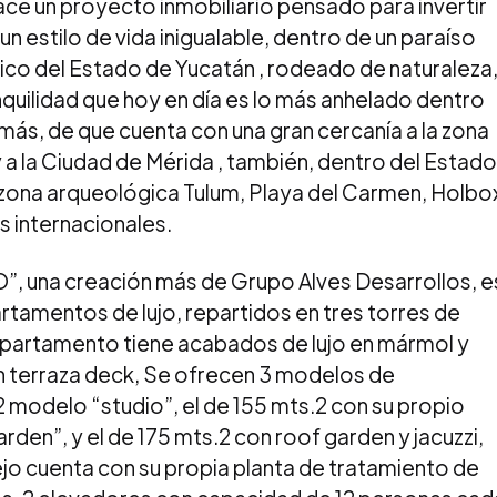
ce un proyecto inmobiliario pensado para invertir
 estilo de vida inigualable, dentro de un paraíso
ico del Estado de Yucatán , rodeado de naturaleza
ranquilidad que hoy en día es lo más anhelado dentro
ás, de que cuenta con una gran cercanía a la zona
 a la Ciudad de Mérida , también, dentro del Estado
zona arqueológica Tulum, Playa del Carmen, Holbo
s internacionales.
una creación más de Grupo Alves Desarrollos, e
rtamentos de lujo, repartidos en tres torres de
epartamento tiene acabados de lujo en mármol y
n terraza deck, Se ofrecen 3 modelos de
 modelo “studio”, el de 155 mts.2 con su propio
den”, y el de 175 mts.2 con roof garden y jacuzzi,
jo cuenta con su propia planta de tratamiento de