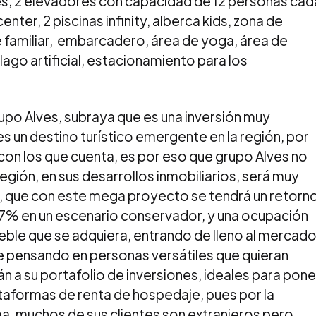
ies, 2 elevadores con capacidad de 12 personas cad
enter, 2 piscinas infinity, alberca kids, zona de
 familiar, embarcadero, área de yoga, área de
lago artificial, estacionamiento para los
rupo Alves, subraya que es una inversión muy
es un destino turístico emergente en la región, por
 con los que cuenta, es por eso que grupo Alves no
 región, en sus desarrollos inmobiliarios, será muy
rma, que con este mega proyecto se tendrá un retorn
 7% en un escenario conservador, y una ocupación
ble que se adquiera, entrando de lleno al mercad
e pensando en personas versátiles que quieran
án a su portafolio de inversiones, ideales para pone
lataformas de renta de hospedaje, pues por la
ma, muchos de sus clientes son extranjeros pero