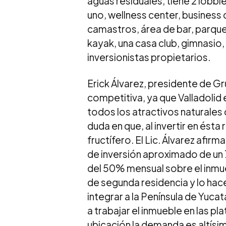
aguas residuales, tiene 2 lobb
uno, wellness center, business c
camastros, área de bar, parque
kayak, una casa club, gimnasio, 
inversionistas propietarios.
Erick Álvarez, presidente de G
competitiva, ya que Valladolid 
todos los atractivos naturales
duda en que, al invertir en ésta
fructífero. El Lic. Álvarez afi
de inversión aproximado de un
del 50% mensual sobre el inmue
de segunda residencia y lo hac
integrar a la Península de Yucat
a trabajar el inmueble en las p
ubicación la demanda es altísi