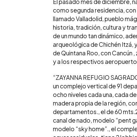
El pasado mes de diciembre, na
como segunda residencia, con un
llamado Valladolid, pueblo mág
historia, tradición, cultura y t
de un mundo tan dinámico, adem
arqueológica de Chichén Itzá, y
de Quintana Roo, con Cancún , 
y a los respectivos aeropuerto
“ZAYANNA REFUGIO SAGRADO”, 
un complejo vertical de 91 depa
ocho niveles cada una, cada d
madera propia de la región, co
departamentos., el de 60 mts.2
canal de nado, modelo “pent gar
modelo “sky home”., el comple