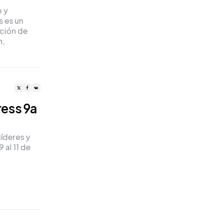
 y
 es un
ación de
n,
ess 9a
íderes y
 al 11 de