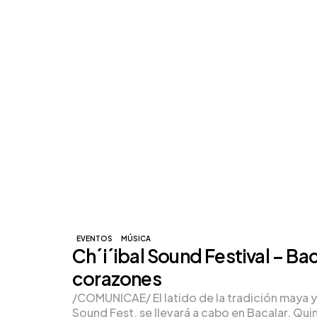
EVENTOS
MÚSICA
Ch´i´ibal Sound Festival – Ba
corazones
/COMUNICAE/ El latido de la tradición maya y 
Sound Fest, se llevará a cabo en Bacalar, Qu