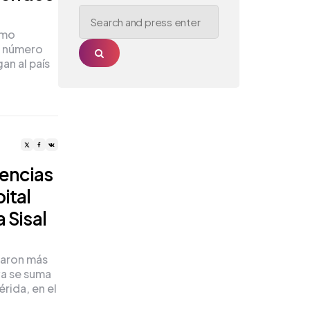
Search
for:
smo
n número
Search
an al país
encias
ital
 Sisal
taron más
va se suma
rida, en el