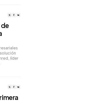
 de
a
esariales
 solución
red, líder
…
rimera