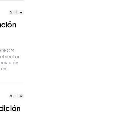
nción
ASOFOM
el sector
sociación
e en…
edición