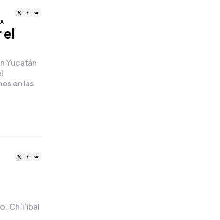
CA
 el
n Yucatán
l
es en las
…
. Ch’i’ibal