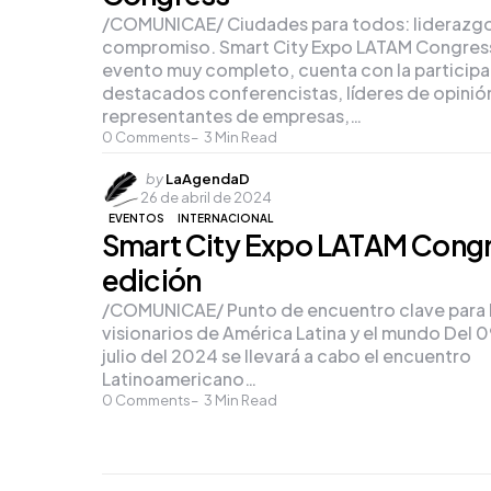
/COMUNICAE/ Ciudades para todos: liderazgo
compromiso. Smart City Expo LATAM Congress
evento muy completo, cuenta con la particip
destacados conferencistas, líderes de opinió
representantes de empresas,…
0
Comments
3
Min Read
Posted
by
LaAgendaD
26 de abril de 2024
by
EVENTOS
INTERNACIONAL
Smart City Expo LATAM Congr
edición
/COMUNICAE/ Punto de encuentro clave para l
visionarios de América Latina y el mundo Del 09
julio del 2024 se llevará a cabo el encuentro
Latinoamericano…
0
Comments
3
Min Read