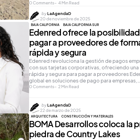
0
Comments
4
Min Read
Posted
by
LaAgendaD
20 de noviembre de 2025
by
BAJA CALIFORNIA
BAJA CALIFORNIA SUR
Edenred ofrece la posibilidad
pagar a proveedores de form
rápida y segura
Edenred revoluciona la gestión de pagos empr
con sus tarjetas corporativas, ofreciendo una
rápida y segura para pagar a proveedores Eden
global en soluciones de pago para empresas,
0
Comments
2
Min Read
Posted
by
LaAgendaD
22 de marzo de 2025
by
ARQUITECTURA
CONSTRUCCIÓN Y MATERIALES
BOMA Desarrollos coloca la p
piedra de Country Lakes