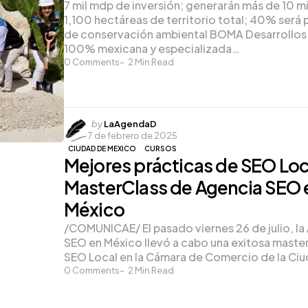
7 mil mdp de inversión; generarán más de 10 m
1,100 hectáreas de territorio total; 40% será 
de conservación ambiental BOMA Desarrollos
100% mexicana y especializada…
0
Comments
2
Min Read
Posted
by
LaAgendaD
7 de febrero de 2025
by
CIUDAD DE MEXICO
CURSOS
Mejores prácticas de SEO Loc
MasterClass de Agencia SEO 
México
/COMUNICAE/ El pasado viernes 26 de julio, la
SEO en México llevó a cabo una exitosa maste
SEO Local en la Cámara de Comercio de la Ci
0
Comments
2
Min Read