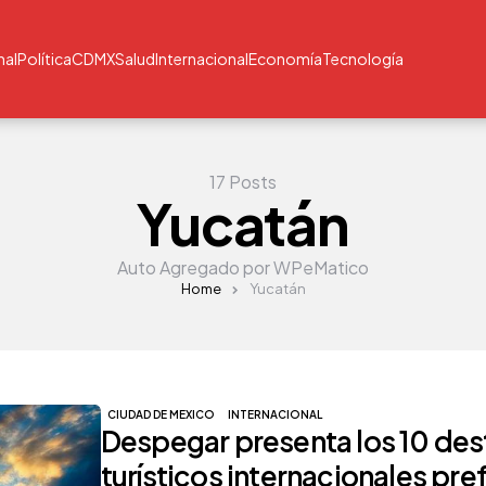
nal
Política
CDMX
Salud
Internacional
Economía
Tecnología
17 Posts
Yucatán
Auto Agregado por WPeMatico
Home
Yucatán
CIUDAD DE MEXICO
INTERNACIONAL
Despegar presenta los 10 des
turísticos internacionales pre