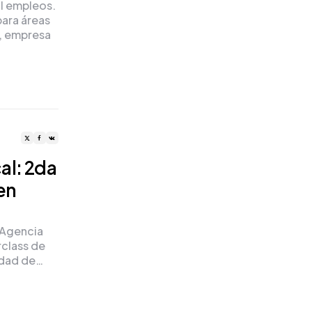
il empleos.
para áreas
, empresa
al: 2da
en
 Agencia
rclass de
udad de…