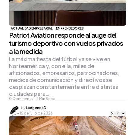
ACTUALIDAD EMPRESARIAL
EMPRENDEDORES
Patriot Aviation responde al auge del
turismo deportivo con vuelos privados
a la medida
La máxima fiesta del fútbol ya se vive en
Norteamérica y, con ella, miles de
aficionados, empresarios, patrocinadores,
medios de comunicación y directivos se
desplazan constantemente entre distintas
ciudades para…
0
Comments
2
Min Read
Posted
by
LaAgendaD
by
16 de julio de 2026