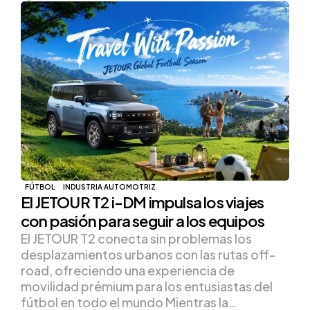
FÚTBOL
INDUSTRIA AUTOMOTRIZ
El JETOUR T2 i-DM impulsa los viajes
con pasión para seguir a los equipos
El JETOUR T2 conecta sin problemas los
desplazamientos urbanos con las rutas off-
road, ofreciendo una experiencia de
movilidad prémium para los entusiastas del
fútbol en todo el mundo Mientras la…