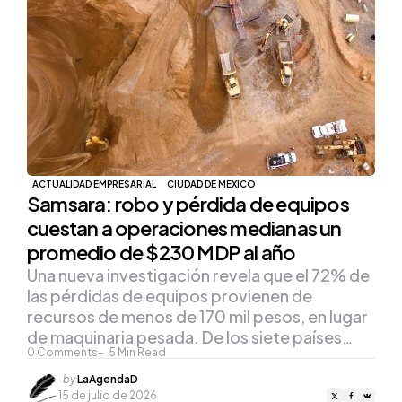
ACTUALIDAD EMPRESARIAL
CIUDAD DE MEXICO
Samsara: robo y pérdida de equipos
cuestan a operaciones medianas un
promedio de $230 MDP al año
Una nueva investigación revela que el 72% de
las pérdidas de equipos provienen de
recursos de menos de 170 mil pesos, en lugar
de maquinaria pesada. De los siete países…
0
Comments
5
Min Read
Posted
by
LaAgendaD
by
15 de julio de 2026