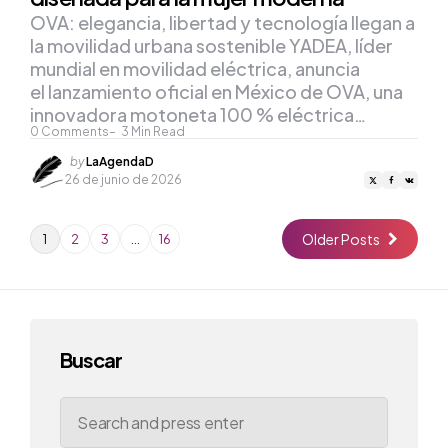
OVA: elegancia, libertad y tecnología llegan a
la movilidad urbana sostenible YADEA, líder
mundial en movilidad eléctrica, anuncia
el lanzamiento oficial en México de OVA, una
innovadora motoneta 100 % eléctrica…
0
Comments
3
Min Read
Posted
by
LaAgendaD
by
26 de junio de 2026
Older Posts
1
2
3
…
16
Buscar
Search
for: