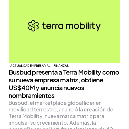
ACTUALIDAD EMPRESARIAL
FINANZAS
Busbud presenta a Terra Mobility como
su nueva empresa matriz, obtiene
US$40M y anuncia nuevos
nombramientos
Busbud, el marketplace global líder en
movilidad terrestre, anunció la creación de
Terra Mobility, nueva marca matriz para
impulsar su crecimiento. Además, la