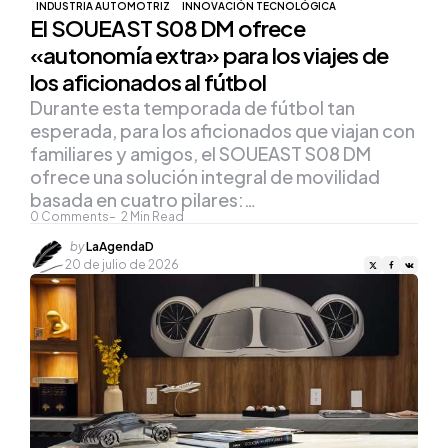
INDUSTRIA AUTOMOTRIZ
INNOVACIÓN TECNOLÓGICA
El SOUEAST S08 DM ofrece
«autonomía extra» para los viajes de
los aficionados al fútbol
Durante esta temporada de fútbol tan
esperada, para los aficionados que viajan con
familiares y amigos, el SOUEAST S08 DM
ofrece una solución integral de movilidad
basada en cuatro pilares:…
0
Comments
2
Min Read
Posted
by
LaAgendaD
by
20 de julio de 2026