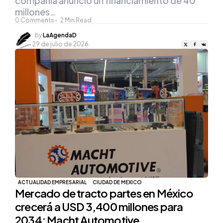
compañía anunció un financiamiento de 40
millones…
0
Comments
2
Min Read
Posted
by
LaAgendaD
by
29 de julio de 2026
ACTUALIDAD EMPRESARIAL
CIUDAD DE MEXICO
Mercado de tracto partes en México
crecerá a USD 3,400 millones para
2034: Macht Automotive