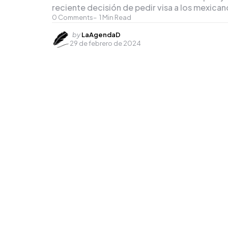
reciente decisión de pedir visa a los mexicano
0
Comments
1
Min Read
Posted
by
LaAgendaD
29 de febrero de 2024
by