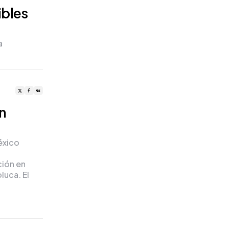
ibles
a
n
éxico
ción en
luca. El