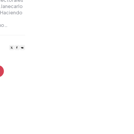
 Janecarlo
s Haciendo
mo…