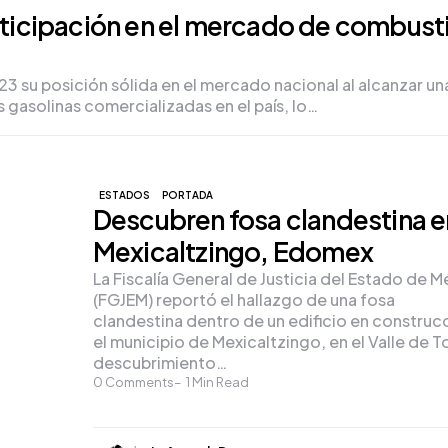
ticipación en el mercado de combust
 su posición sólida en el mercado nacional al alcanzar un
s gasolinas comercializadas en el país, lo…
ESTADOS
PORTADA
Descubren fosa clandestina e
Mexicaltzingo, Edomex
La Fiscalía General de Justicia del Estado de M
(FGJEM) reportó el hallazgo de una fosa
clandestina dentro de un edificio en construc
el municipio de Mexicaltzingo, en el Valle de To
descubrimiento…
0
Comments
1
Min Read