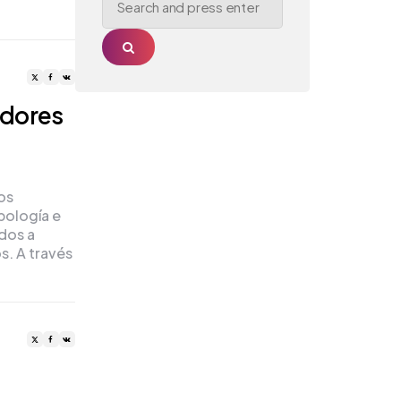
for:
Search
adores
os
pología e
dos a
s. A través