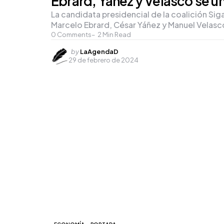
Ebrard, Yáñez y Velasco se 
La candidata presidencial de la coalición S
Marcelo Ebrard, César Yáñez y Manuel Velasco
0
Comments
2
Min Read
Posted
by
LaAgendaD
29 de febrero de 2024
by