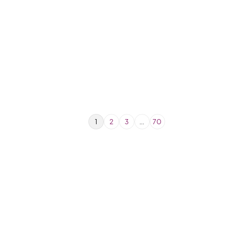
1
2
3
…
70