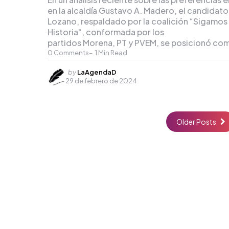
en la alcaldía Gustavo A. Madero, el candidato
Lozano, respaldado por la coalición “Sigamo
Historia“, conformada por los
partidos Morena, PT y PVEM, se posicionó co
0
Comments
1
Min Read
Posted
by
LaAgendaD
29 de febrero de 2024
by
Older Posts