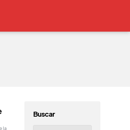
e
Buscar
Search
 la