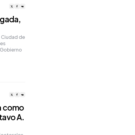
ugada,
a Ciudad de
res
e Gobierno
na como
stavo A.
electorales