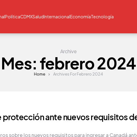
nal
Política
CDMX
Salud
Internacional
Economía
Tecnología
Archive
Mes:
febrero 2024
Home
Archives For Febrero 2024
 protección ante nuevos requisitos d
ros sobre los nuevos requisitos para ingresar a Canadá ante