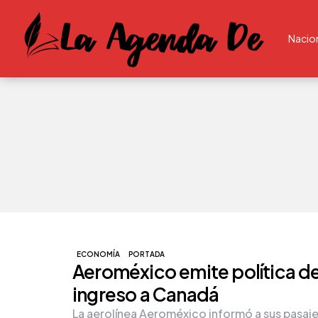
Nacio
ECONOMÍA
PORTADA
Aeroméxico emite política de
ingreso a Canadá
La aerolínea Aeroméxico informó a sus pasaje