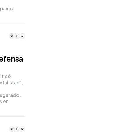
mpaña a
efensa
iticó
talistas”,
augurado.
s en