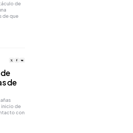
táculo de
una
s de que
 de
as de
tañas
inicio de
ontacto con