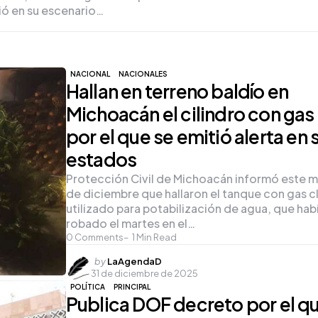
bió en su escenario…
NACIONAL
NACIONALES
Hallan en terreno baldío en
Michoacán el cilindro con gas
por el que se emitió alerta en 
estados
Protección Civil de Michoacán informó este m
de diciembre que hallaron el tanque con gas c
utilizado para potabilización de agua, que hab
robado el martes en el…
0
Comments
1
Min Read
Posted
by
LaAgendaD
31 de diciembre de 2025
by
POLÍTICA
PRINCIPAL
Publica DOF decreto por el q