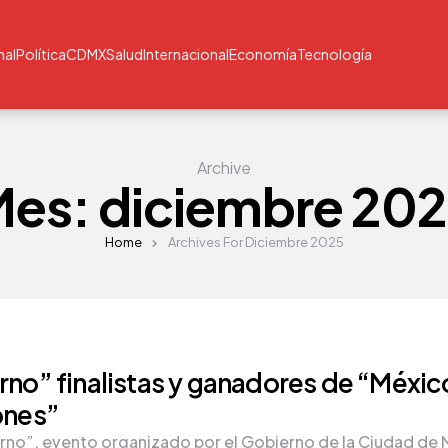
nal
Política
CDMX
Salud
Internacional
Economía
Tecnología
Archive
Mes:
diciembre 20
Home
Archives For Diciembre 2025
erno” finalistas y ganadores de “Méxic
iones”
erno”, evento organizado por el Gobierno de la Ciudad de 