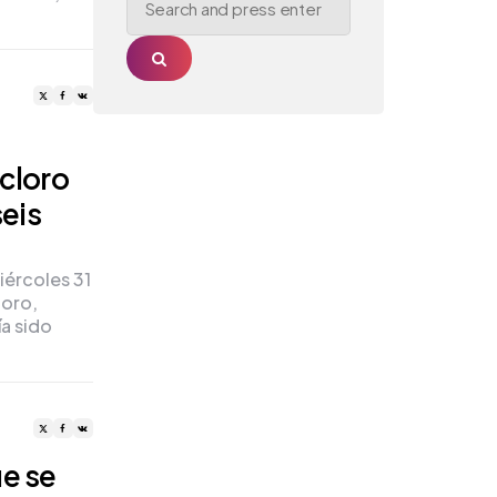
for:
Search
 cloro
seis
iércoles 31
loro,
ía sido
ue se