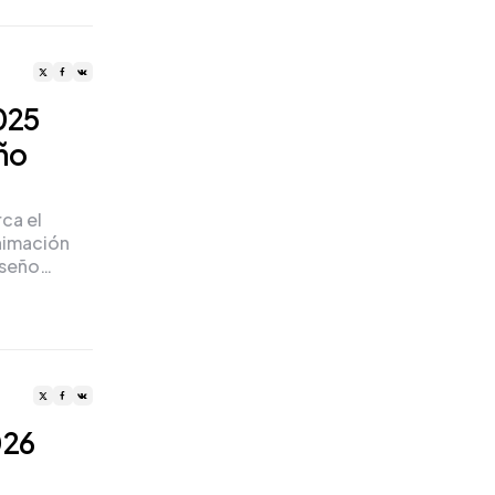
025
ño
ca el
nimación
diseño…
026