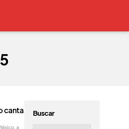
25
o canta
Buscar
Search
México, a