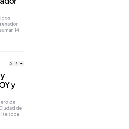
nador
nidos
rrenador
 suman 14
 y
OY y
nero de
 Ciudad de
i te toca