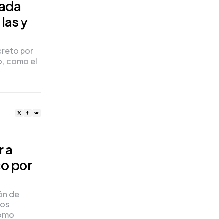
cada
las y
ecreto por
o, como el
r a
co por
ión de
los
como