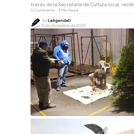
través de la Secretaría de Cultura local, reci
0
Comments
3
Min Read
Posted
by
LaAgendaD
31 de diciembre de 2025
by