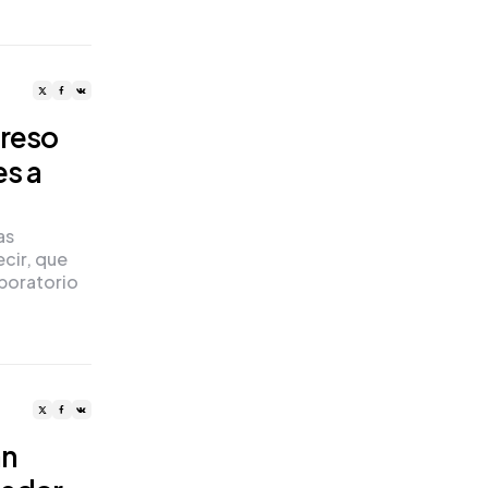
greso
es a
as
cir, que
aboratorio
an