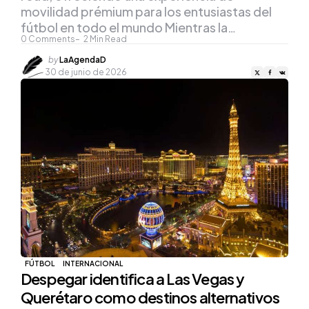
movilidad prémium para los entusiastas del
fútbol en todo el mundo Mientras la…
0
Comments
2
Min Read
Posted
by
LaAgendaD
by
30 de junio de 2026
FÚTBOL
INTERNACIONAL
Despegar identifica a Las Vegas y
Querétaro como destinos alternativos