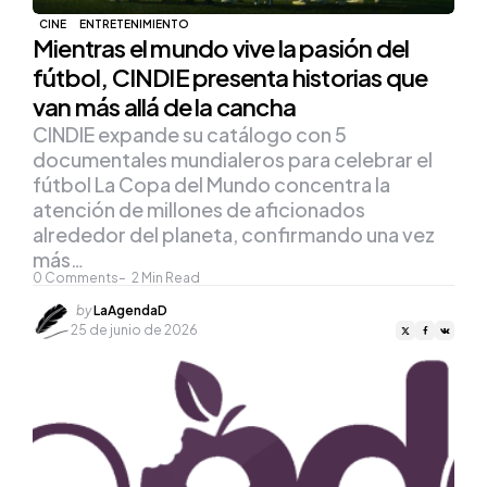
CINE
ENTRETENIMIENTO
Mientras el mundo vive la pasión del
fútbol, CINDIE presenta historias que
van más allá de la cancha
CINDIE expande su catálogo con 5
documentales mundialeros para celebrar el
fútbol La Copa del Mundo concentra la
atención de millones de aficionados
alrededor del planeta, confirmando una vez
más…
0
Comments
2
Min Read
Posted
by
LaAgendaD
by
25 de junio de 2026