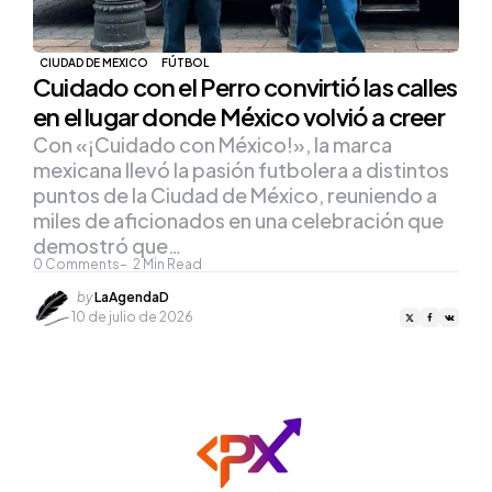
CIUDAD DE MEXICO
FÚTBOL
Cuidado con el Perro convirtió las calles
en el lugar donde México volvió a creer
Con «¡Cuidado con México!», la marca
mexicana llevó la pasión futbolera a distintos
puntos de la Ciudad de México, reuniendo a
miles de aficionados en una celebración que
demostró que…
0
Comments
2
Min Read
Posted
by
LaAgendaD
by
10 de julio de 2026