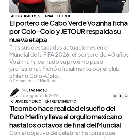
ACTUALIDAD EMPRESARIAL
FÚTBOL
El portero de Cabo Verde Vozinha ficha
por Colo-Colo y JETOUR respalda su
nueva etapa
Tras sus destacadas actuaciones en el
Mundial de la FIFA 2026, el portero de 40 años
Vozinha ha cerrado su próximo paso
profesional. Fichó oficialmente por el club
chileno Colo-Colo…
0
Comments
2
Min Read
Posted
by
LaAgendaD
by
7 de agosto de 2026
CIUDAD DE MEXICO
ENTRETENIMIENTO
Ticombo hace realidad el sueño del
Pato Merlín y lleva el orgullo mexicano
hasta los octavos de final del Mundial
Con el objetivo de celebrar historias que