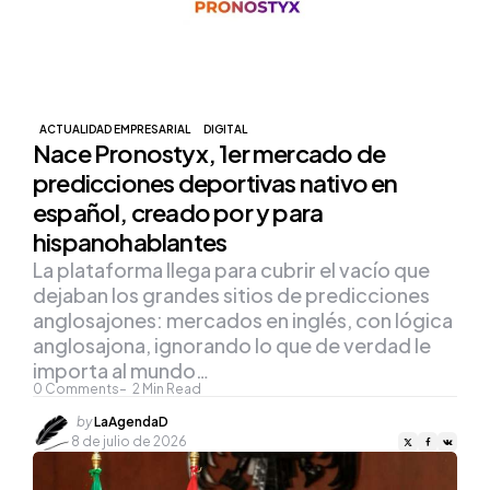
ACTUALIDAD EMPRESARIAL
DIGITAL
Nace Pronostyx, 1er mercado de
predicciones deportivas nativo en
español, creado por y para
hispanohablantes
La plataforma llega para cubrir el vacío que
dejaban los grandes sitios de predicciones
anglosajones: mercados en inglés, con lógica
anglosajona, ignorando lo que de verdad le
importa al mundo…
0
Comments
2
Min Read
Posted
by
LaAgendaD
by
8 de julio de 2026