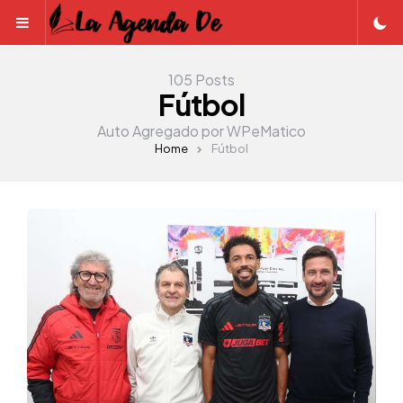
Menu
105 Posts
Fútbol
Auto Agregado por WPeMatico
Home
Fútbol