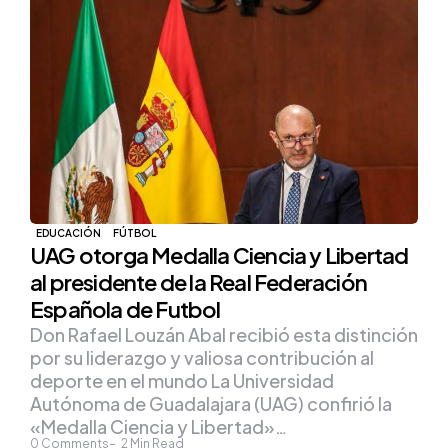
EDUCACIÓN
FÚTBOL
UAG otorga Medalla Ciencia y Libertad
al presidente de la Real Federación
Española de Futbol
Don Rafael Louzán Abal recibió esta distinción
por su liderazgo y valiosa contribución al
deporte en el mundo La Universidad
Autónoma de Guadalajara (UAG) confirió la
«Medalla Ciencia y Libertad»…
0
Comments
2
Min Read