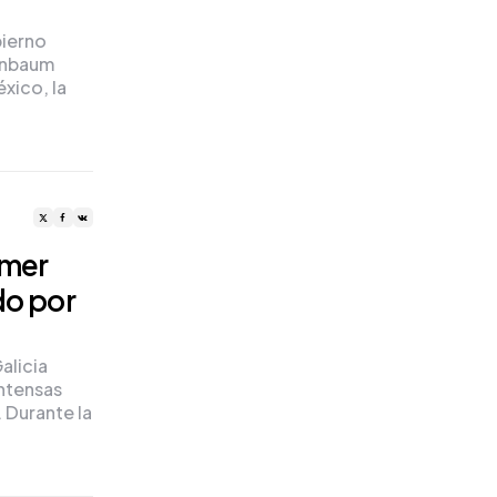
bierno
einbaum
xico, la
imer
do por
alicia
intensas
 Durante la