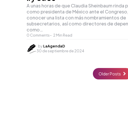
A unas horas de que Claudia Sheinbaum rinda 
como presidenta de México ante el Congreso,
conocer una lista con más nombramientos de
subsecretarios, así como directores de depe
como…
0
Comments
2
Min Read
Posted
by
LaAgendaD
30 de septiembre de 2024
by
Older Posts