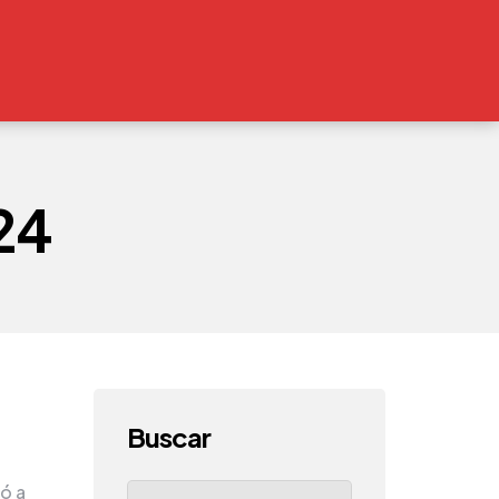
24
Buscar
Search
ó a