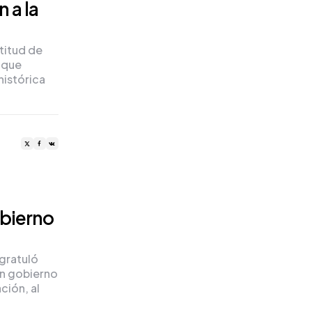
 a la
titud de
 que
histórica
obierno
gratuló
un gobierno
ción, al