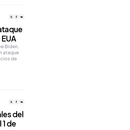
 ataque
a EUA
oe Biden,
un ataque
icios de
les del
 1 de