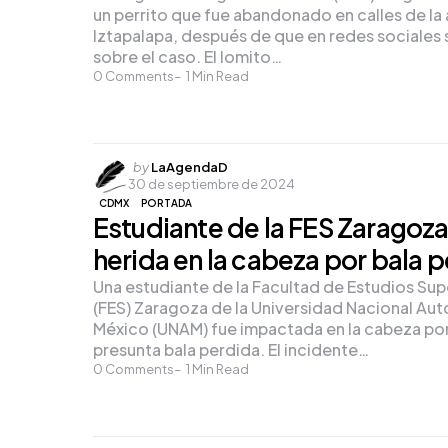
un perrito que fue abandonado en calles de la 
Iztapalapa, después de que en redes sociales s
sobre el caso. El lomito…
0
Comments
1
Min Read
Posted
by
LaAgendaD
30 de septiembre de 2024
by
CDMX
PORTADA
Estudiante de la FES Zaragoza
herida en la cabeza por bala 
Una estudiante de la Facultad de Estudios Sup
(FES) Zaragoza de la Universidad Nacional A
México (UNAM) fue impactada en la cabeza po
presunta bala perdida. El incidente…
0
Comments
1
Min Read