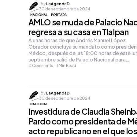
Posted
by
LaAgendaD
30 de septiembre de 2024
by
NACIONAL
PORTADA
AMLO se muda de Palacio Nac
regresa a su casa en Tlalpan
A unas horas de que Andrés Manuel López
Obrador concluya su mandato como presiden
México, después de las 18:00 horas de este lu
septiembre salió de Palacio Nacional para…
0
Comments
1
Min Read
Posted
by
LaAgendaD
30 de septiembre de 2024
by
NACIONAL
Investidura de Claudia Shein
Pardo como presidenta de Mé
acto republicano en el que los