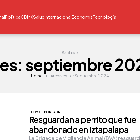
nal
Política
CDMX
Salud
Internacional
Economía
Tecnología
Archive
es:
septiembre 20
Home
Archives For Septiembre 2024
CDMX
PORTADA
Resguardan a perrito que fue
abandonado en Iztapalapa
La Brigada de Vigilancia Animal (BVA) resguard