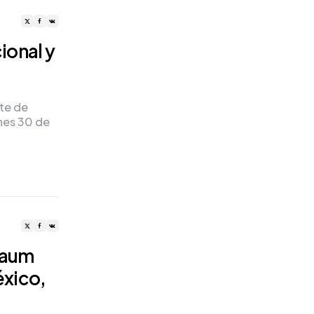
ional y
te de
nes 30 de
baum
xico,