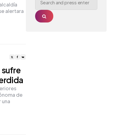
for:
alcaldía
e alertara
Search
 sufre
perdida
eriores
utónoma de
r una