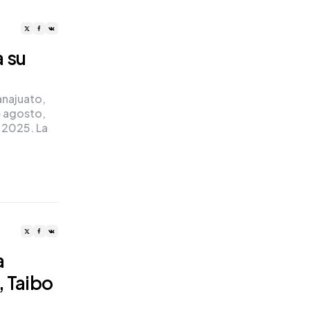
a su
anajuato,
e agosto,
 2025. La
a
, Taibo