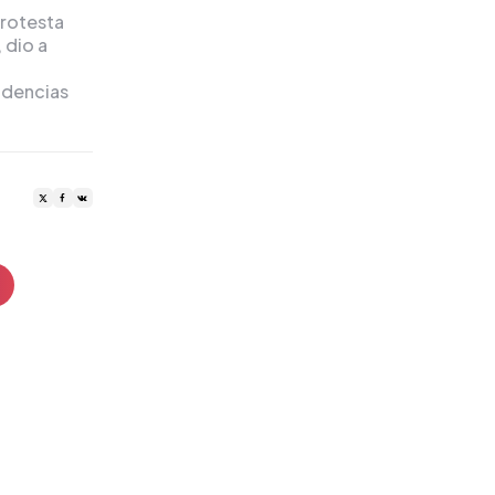
protesta
 dio a
ndencias