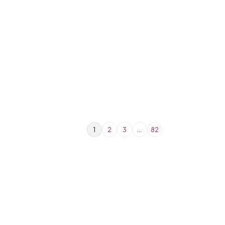
1
2
3
…
82