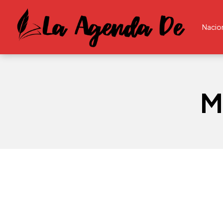
Nacio
M