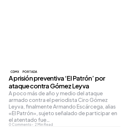
CDMX
PORTADA
A prisión preventiva ‘El Patrón’ por
ataque contra Gómez Leyva
A poco más de año y medio del ataque
armado contra el periodista Ciro Gómez
Leyva, finalmente Armando Escárcega, alias
«El Patrón», sujeto señalado de participar en
el atentado fue…
0
Comments
2
Min Read