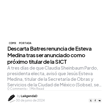
CDMX
PORTADA
Descarta Batres renuncia de Esteva
Medina tras ser anunciado como
próximo titular de la SICT
A tres días de que Claudia Sheinbaum Pardo,
presidenta electa, avisó que Jesús Esteva
Medina, titular de la Secretaría de Obras y
Servicios de la Ciudad de México (Sobse), se…
0
Comments
1
Min Read
Posted
by
LaAgendaD
by
30 de junio de 2024