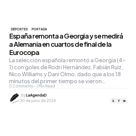
DEPORTES
PORTADA
España remonta a Georgia y se medirá
a Alemania en cuartos de final de la
Eurocopa
La selección española remontó a Georgia (4-
1) con goles de Rodri Hernández, Fabián Ruiz,
Nico Williams y Dani Olmo, dado que a los 18
minutos del primer tiempo se vieron…
0
Comments
1
Min Read
Posted
by
LaAgendaD
by
30 de junio de 2024