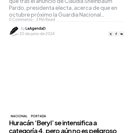
que tras el anuncio de Claudia Sheinbaum
Pardo, presidenta electa, acerca de que en
octubre próximo la Guardia Nacional…
0
Comments
3
Min Read
Posted
by
LaAgendaD
by
30 de junio de 2024
NACIONAL
PORTADA
Huracán ‘Beryl’ se intensifica a
categoría 4, pero aún no es peligroso