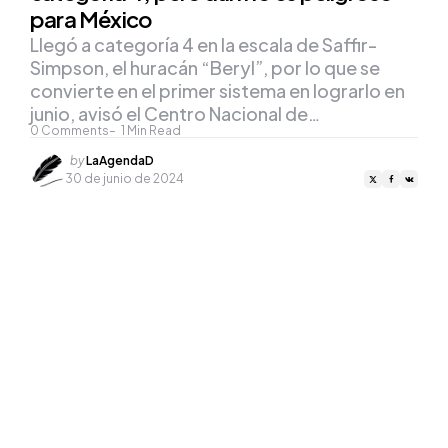
para México
Llegó a categoría 4 en la escala de Saffir-
Simpson, el huracán “Beryl”, por lo que se
convierte en el primer sistema en lograrlo en
junio, avisó el Centro Nacional de…
0
Comments
1
Min Read
Posted
by
LaAgendaD
by
30 de junio de 2024