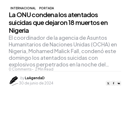
INTERNACIONAL
PORTADA
La ONU condena los atentados
suicidas que dejaron 18 muertos en
Nigeria
El coordinador de la agencia de Asuntos
Humanitarios de Naciones Unidas (OCHA) en
Nigeria, Mohamed Malick Fall, condenó este
domingo los atentados suicidas con
explosivos perpetrados en la noche del…
0
Comments
2
Min Read
Posted
by
LaAgendaD
by
30 de junio de 2024