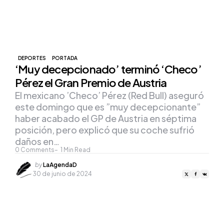
DEPORTES
PORTADA
‘Muy decepcionado’ terminó ‘Checo’
Pérez el Gran Premio de Austria
El mexicano ’Checo’ Pérez (Red Bull) aseguró
este domingo que es ”muy decepcionante”
haber acabado el GP de Austria en séptima
posición, pero explicó que su coche sufrió
daños en…
0
Comments
1
Min Read
Posted
by
LaAgendaD
by
30 de junio de 2024