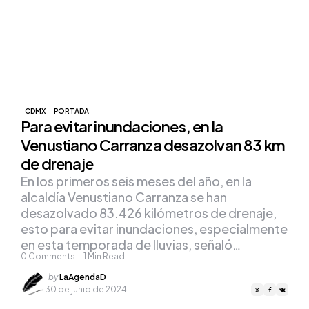
CDMX
PORTADA
Para evitar inundaciones, en la
Venustiano Carranza desazolvan 83 km
de drenaje
En los primeros seis meses del año, en la
alcaldía Venustiano Carranza se han
desazolvado 83.426 kilómetros de drenaje,
esto para evitar inundaciones, especialmente
en esta temporada de lluvias, señaló…
0
Comments
1
Min Read
Posted
by
LaAgendaD
by
30 de junio de 2024