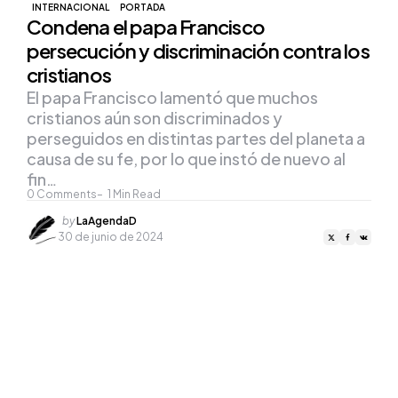
INTERNACIONAL
PORTADA
Condena el papa Francisco
persecución y discriminación contra los
cristianos
El papa Francisco lamentó que muchos
cristianos aún son discriminados y
perseguidos en distintas partes del planeta a
causa de su fe, por lo que instó de nuevo al
fin…
0
Comments
1
Min Read
Posted
by
LaAgendaD
by
30 de junio de 2024