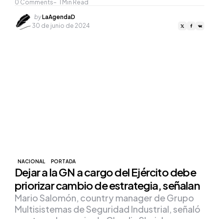
0
Comments
1
Min Read
Posted
by
LaAgendaD
by
30 de junio de 2024
NACIONAL
PORTADA
Dejar a la GN a cargo del Ejército debe
priorizar cambio de estrategia, señalan
Mario Salomón, country manager de Grupo
Multisistemas de Seguridad Industrial, señaló