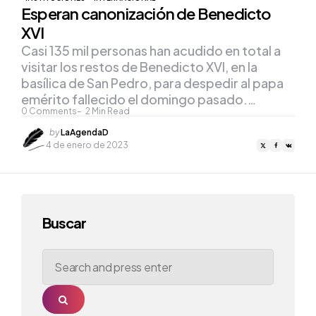
Esperan canonización de Benedicto
XVI
Casi 135 mil personas han acudido en total a
visitar los restos de Benedicto XVI, en la
basílica de San Pedro, para despedir al papa
emérito fallecido el domingo pasado.…
0
Comments
2
Min Read
Posted
by
LaAgendaD
by
4 de enero de 2023
Buscar
Search
for:
Search