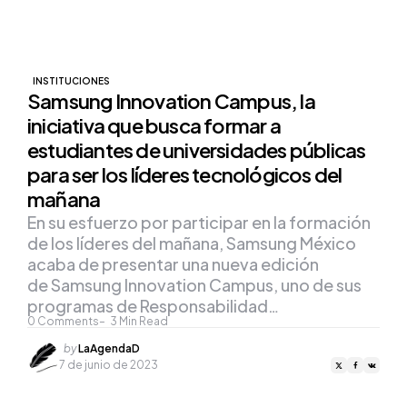
INSTITUCIONES
Samsung Innovation Campus, la
iniciativa que busca formar a
estudiantes de universidades públicas
para ser los líderes tecnológicos del
mañana
En su esfuerzo por participar en la formación
de los líderes del mañana, Samsung México
acaba de presentar una nueva edición
de Samsung Innovation Campus, uno de sus
programas de Responsabilidad…
0
Comments
3
Min Read
Posted
by
LaAgendaD
by
7 de junio de 2023