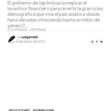
El gobierno de Japón busca mejorar el
incentivo financiero para revertir la gran crisis
demográfica que vive el país asiático desde
hace décadas ofreciendo hasta un millón de
yenes (7…
0
Comments
2
Min Read
Posted
by
LaAgendaD
by
4 de enero de 2023
INSTITUCIONES
INTERNACIONAL