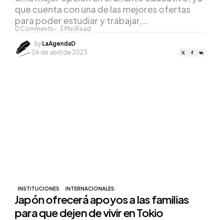
que cuenta con una de las mejores ofertas
para poder estudiar y trabajar,…
0
Comments
3
Min Read
Posted
by
LaAgendaD
by
26 de abril de 2023
INSTITUCIONES
INTERNACIONALES
Japón ofrecerá apoyos a las familias
para que dejen de vivir en Tokio