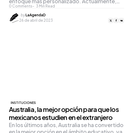
enfoque más personalizado. Actualmente,…
0
Comments
3
Min Read
Posted
by
LaAgendaD
by
26 de abril de 2023
INSTITUCIONES
Australia, la mejor opción para que los
mexicanos estudien en el extranjero
En los últimos años, Australia se ha convertido
en la mejor opción en el ámbito educativo, ya