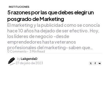
INSTITUCIONES
5 razones por las que debes elegir un
posgrado de Marketing
El marketing y la publicidad como se conocía
hace 10 años ha dejado de ser efectivo. Hoy,
los líderes de negocio -desde
emprendedores hasta veteranos
profesionales del marketing- saben que…
0
Comments
3
Min Read
Posted
by
LaAgendaD
by
27 de julio de 2023