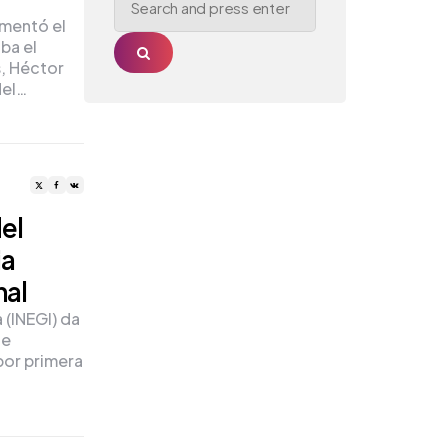
for:
amentó el
ba el
Search
, Héctor
del…
del
ia
nal
 (INEGI) da
de
por primera