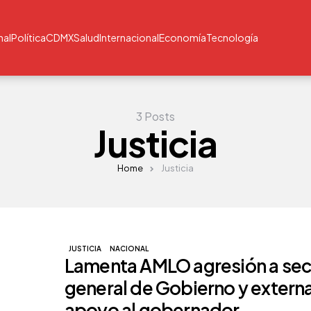
nal
Política
CDMX
Salud
Internacional
Economía
Tecnología
3 Posts
Justicia
Home
Justicia
JUSTICIA
NACIONAL
Lamenta AMLO agresión a sec
general de Gobierno y extern
apoyo al gobernador