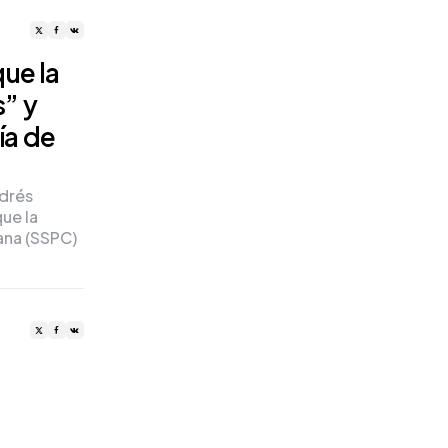
ue la
s” y
ía de
ndrés
ue la
ana (SSPC)