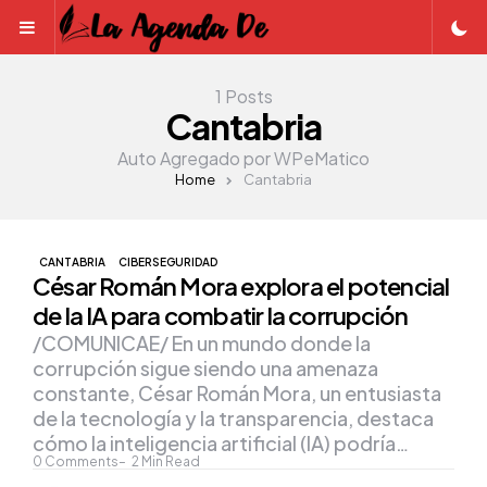
Menu
1 Posts
Cantabria
Auto Agregado por WPeMatico
Home
Cantabria
CANTABRIA
CIBERSEGURIDAD
César Román Mora explora el potencial
de la IA para combatir la corrupción
/COMUNICAE/ En un mundo donde la
corrupción sigue siendo una amenaza
constante, César Román Mora, un entusiasta
de la tecnología y la transparencia, destaca
cómo la inteligencia artificial (IA) podría…
0
Comments
2
Min Read