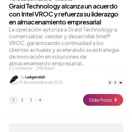
Graid Technology alcanza un acuerdo
con Intel VROC y refuerza su liderazgo
en almacenamiento empresarial
La operación autoriza a Graid Technology a
comercializar, vender y desarrollar Intel®
VROC, garantizando continuidad a los
clientes actuales y acelerando su estrategia
de innovación en soluciones de
almacenamiento empresarial…
0
Comments
2
Min Read
Posted
by
LaAgendaD
by
17 de noviembre de 2025
Older Posts
1
2
3
4