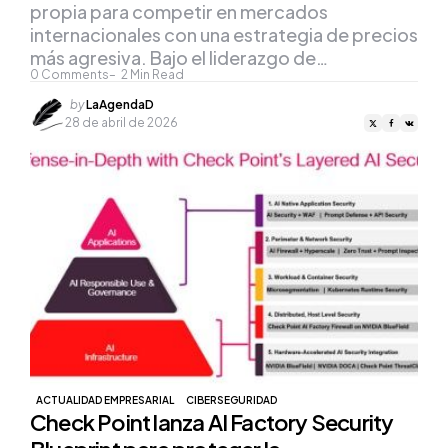
propia para competir en mercados
internacionales con una estrategia de precios
más agresiva. Bajo el liderazgo de…
0
Comments
2
Min Read
Posted
by
LaAgendaD
by
28 de abril de 2026
ACTUALIDAD EMPRESARIAL
CIBERSEGURIDAD
Check Point lanza AI Factory Security