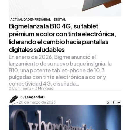
ACTUALIDAD EMPRESARIAL
DIGITAL
Bigme lanza la B10 4G, su tablet
prémium a color con tinta electrónica,
liderando el cambio hacia pantallas
digitales saludables
En enero de 2026, Bigme anunció el
lanzamiento de su nuevo buque insignia: la
B10, una potente tablet-phone de 10.3
pulgadas con tinta electrónica a color y
conectividad 4G, diseñada…
0
Comments
3
Min Read
Posted
by
LaAgendaD
by
20 de marzo de 2026