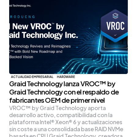
ACTUALIDAD EMPRESARIAL
HARDWARE
Graid Technology lanza VROC™ by
Graid Technology con el respaldo de
fabricantes OEM de primer nivel
VROC™ by Graid Technology aporta
desarrollo activo, compatibilidad con la
plataforma Intel® Xeon® 6 y actualizaciones
sin coste a una consolidada base RAID NVMe
basada en CPU Graid Technology, creadora…