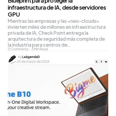
Blueprint para proteger la
infraestructura de IA, desde servidores
GPU
Mientras las empresas y las «neo-clouds»
invierten miles de millones en infraestructura
privada de IA, Check Point entrega la
arquitectura de seguridad más completa de
la industria para centros de…
0
Comments
3
Min Read
Posted
by
LaAgendaD
by
24 de marzo de 2026