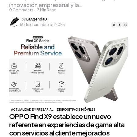
innovación empresarial y la…
0
Comments
3
Min Read
Posted
by
LaAgendaD
by
16 de diciembre de 2025
ACTUALIDAD EMPRESARIAL
DISPOSITIVOS MÓVILES
OPPO Find X9 establece un nuevo
referente en experiencias de gama alta
con servicios al cliente mejorados