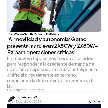
ACTUALIDAD EMPRESARIAL
HARDWARE
IA, movilidad y autonomía: Getac
presenta las nuevas ZX80W y ZX80W-
EX para operaciones críticas
Los nuevos dispositivos fueron diseñados
para responder a la creciente demanda de
soluciones capaces de ejecutar inteligencia
artificial directamente en terreno,
reduciendo la dependencia de la nube y de
la…
0
Comments
3
Min Read
Posted
by
LaAgendaD
by
8 de julio de 2026