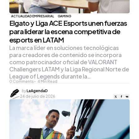
ACTUALIDAD EMPRESARIAL
GAMING
Elgato y Liga ACE Esports unen fuerzas
para liderar la escena competitiva de
esports en LATAM
La marca líder en soluciones tecnológicas
para creadores de contenido se incorpora
como patrocinador oficial de VALORANT
Challengers LATAM y la Liga Regional Norte de
League of Legends durante la…
0
Comments
4
Min Read
Posted
by
LaAgendaD
by
24 de julio de 2026