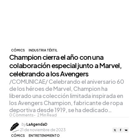
CÓMICS
INDUSTRIA TÉXTIL
Champion cierra el año con una
colaboración especial junto a Marvel,
celebrando a los Avengers
/COMUNICAE/ Celebrando el aniversario 60
de los héroes de Marvel, Champion ha
liberado una colección limitada inspirada en
los Avengers Champion, fabricante de ropa
deportiva desde 1919, se ha dedicado…
0
Comments
2
Min Read
Posted
by
LaAgendaD
by
21 de noviembre de 2023
CÓMICS
ENTRETENIMIENTO