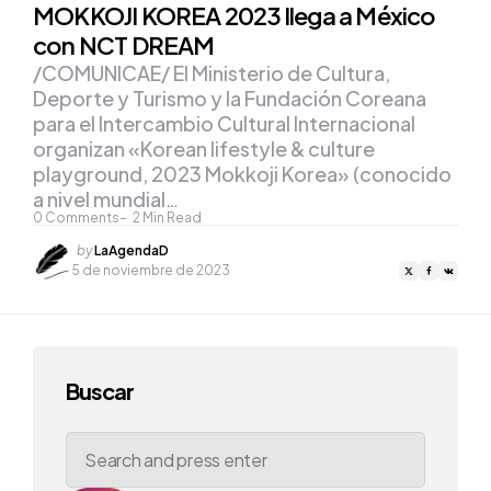
MOKKOJI KOREA 2023 llega a México
con NCT DREAM
/COMUNICAE/ El Ministerio de Cultura,
Deporte y Turismo y la Fundación Coreana
para el Intercambio Cultural Internacional
organizan «Korean lifestyle & culture
playground, 2023 Mokkoji Korea» (conocido
a nivel mundial…
0
Comments
2
Min Read
Posted
by
LaAgendaD
by
5 de noviembre de 2023
Buscar
Search
for: