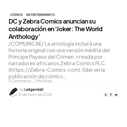
CÓMICS
ENTRETENIMIENTO
DC y Zebra Comics anuncian su
colaboración en ‘Joker: The World
Anthology’
/COMUNICAE/ La antología incluirá una
historia original con una versión inédita del
Príncipe Payaso del Crimen, creada por
narradores africanos Zebra Comics PLC
(https://Zebra-Comics.com), líder en la
publicación de cómics…
0
Comments
2
Min Read
Posted
by
LaAgendaD
by
12 de mayo de 2024