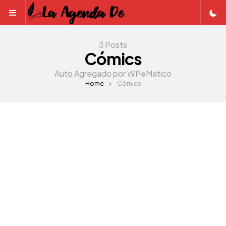
Menu
3 Posts
Cómics
Auto Agregado por WPeMatico
Home
Cómics