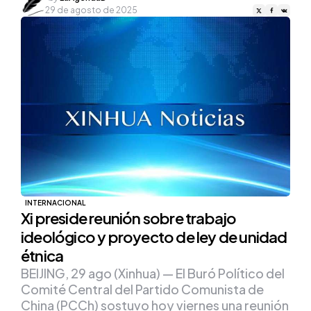
by
29 de agosto de 2025
INTERNACIONAL
Xi preside reunión sobre trabajo
ideológico y proyecto de ley de unidad
étnica
BEIJING, 29 ago (Xinhua) — El Buró Político del
Comité Central del Partido Comunista de
China (PCCh) sostuvo hoy viernes una reunión