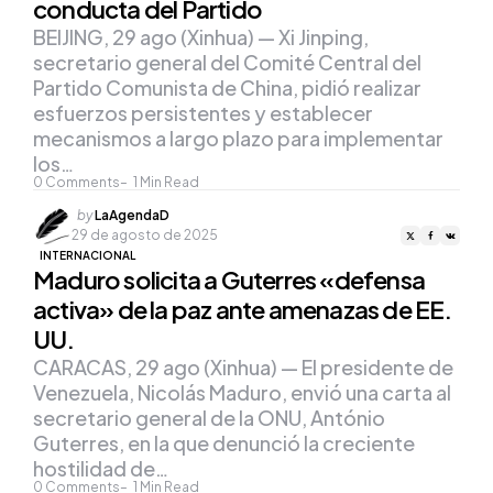
conducta del Partido
BEIJING, 29 ago (Xinhua) — Xi Jinping,
secretario general del Comité Central del
Partido Comunista de China, pidió realizar
esfuerzos persistentes y establecer
mecanismos a largo plazo para implementar
los…
0
Comments
1
Min Read
Posted
by
LaAgendaD
by
29 de agosto de 2025
INTERNACIONAL
Maduro solicita a Guterres «defensa
activa» de la paz ante amenazas de EE.
UU.
CARACAS, 29 ago (Xinhua) — El presidente de
Venezuela, Nicolás Maduro, envió una carta al
secretario general de la ONU, António
Guterres, en la que denunció la creciente
hostilidad de…
0
Comments
1
Min Read