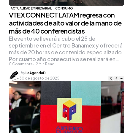
ACTUALIDAD EMPRESARIAL
CONSUMO
VTEX CONNECT LATAM regresa con
actividades de alto valor de la mano de
más de 40 conferencistas
El evento se llevará a cabo el 25 de
septiembre en el Centro Banamex y ofrecerá
más de 20 horas de contenido especializado
Por cuarto año consecutivo se realizará en…
0
Comments
2
Min Read
Posted
by
LaAgendaD
by
30 de agosto de 2025