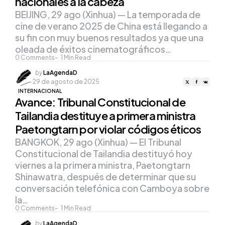
nacionales a la cabeza
BEIJING, 29 ago (Xinhua) — La temporada de
cine de verano 2025 de China está llegando a
su fin con muy buenos resultados ya que una
oleada de éxitos cinematográficos…
0
Comments
1
Min Read
Posted
by
LaAgendaD
by
29 de agosto de 2025
INTERNACIONAL
Avance: Tribunal Constitucional de
Tailandia destituye a primera ministra
Paetongtarn por violar códigos éticos
BANGKOK, 29 ago (Xinhua) — El Tribunal
Constitucional de Tailandia destituyó hoy
viernes a la primera ministra, Paetongtarn
Shinawatra, después de determinar que su
conversación telefónica con Camboya sobre
la…
0
Comments
1
Min Read
Posted
by
LaAgendaD