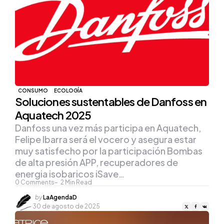
CONSUMO
ECOLOGÍA
Soluciones sustentables de Danfoss en
Aquatech 2025
Danfoss una vez más participa en Aquatech,
Felipe Ibarra será el vocero y asegura estar
muy satisfecho por la participación Bombas
de alta presión APP, recuperadores de
energia isobaricos iSave…
0
Comments
2
Min Read
Posted
by
LaAgendaD
by
30 de agosto de 2025