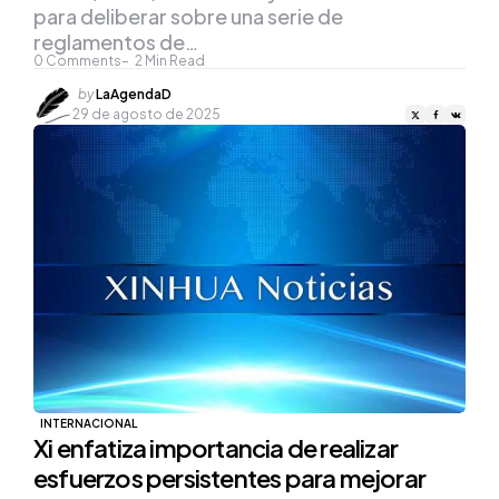
para deliberar sobre una serie de
reglamentos de…
0
Comments
2
Min Read
Posted
by
LaAgendaD
by
29 de agosto de 2025
INTERNACIONAL
Xi enfatiza importancia de realizar
esfuerzos persistentes para mejorar