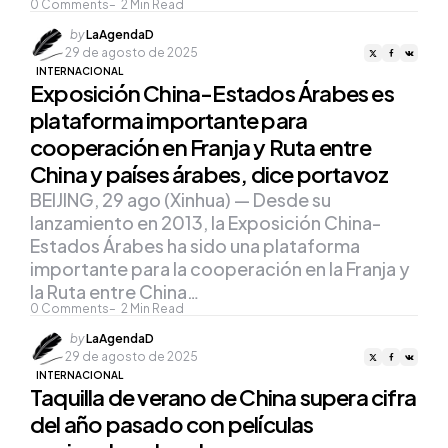
0
Comments
2
Min Read
Posted
by
LaAgendaD
by
29 de agosto de 2025
INTERNACIONAL
Exposición China-Estados Árabes es
plataforma importante para
cooperación en Franja y Ruta entre
China y países árabes, dice portavoz
BEIJING, 29 ago (Xinhua) — Desde su
lanzamiento en 2013, la Exposición China-
Estados Árabes ha sido una plataforma
importante para la cooperación en la Franja y
la Ruta entre China…
0
Comments
2
Min Read
Posted
by
LaAgendaD
by
29 de agosto de 2025
INTERNACIONAL
Taquilla de verano de China supera cifra
del año pasado con películas