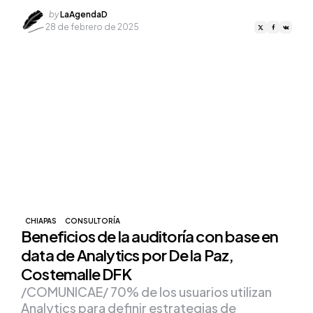
Posted
by
LaAgendaD
by
28 de febrero de 2025
CHIAPAS
CONSULTORÍA
Beneficios de la auditoría con base en
data de Analytics por De la Paz,
Costemalle DFK
/COMUNICAE/ 70% de los usuarios utilizan
Analytics para definir estrategias de