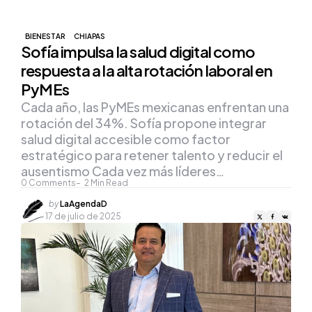
BIENESTAR
CHIAPAS
Sofía impulsa la salud digital como
respuesta a la alta rotación laboral en
PyMEs
Cada año, las PyMEs mexicanas enfrentan una
rotación del 34%. Sofía propone integrar
salud digital accesible como factor
estratégico para retener talento y reducir el
ausentismo Cada vez más líderes…
0
Comments
2
Min Read
Posted
by
LaAgendaD
by
17 de julio de 2025