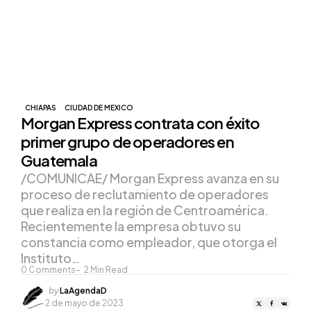
CHIAPAS
CIUDAD DE MEXICO
Morgan Express contrata con éxito
primer grupo de operadores en
Guatemala
/COMUNICAE/ Morgan Express avanza en su
proceso de reclutamiento de operadores
que realiza en la región de Centroamérica.
Recientemente la empresa obtuvo su
constancia como empleador, que otorga el
Instituto…
0
Comments
2
Min Read
Posted
by
LaAgendaD
by
2 de mayo de 2023