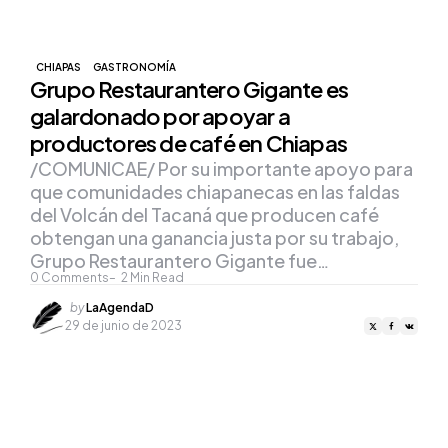
CHIAPAS
GASTRONOMÍA
Grupo Restaurantero Gigante es
galardonado por apoyar a
productores de café en Chiapas
/COMUNICAE/ Por su importante apoyo para
que comunidades chiapanecas en las faldas
del Volcán del Tacaná que producen café
obtengan una ganancia justa por su trabajo,
Grupo Restaurantero Gigante fue…
0
Comments
2
Min Read
Posted
by
LaAgendaD
by
29 de junio de 2023