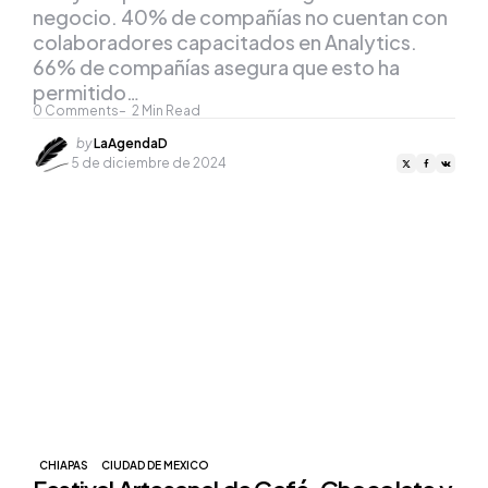
negocio. 40% de compañías no cuentan con
colaboradores capacitados en Analytics.
66% de compañías asegura que esto ha
permitido…
0
Comments
2
Min Read
Posted
by
LaAgendaD
by
5 de diciembre de 2024
CHIAPAS
CIUDAD DE MEXICO