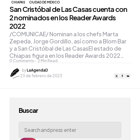
CHIAPAS
CIUDAD DE MEXICO
San Cristóbal de Las Casas cuenta con
2 nominados en los Reader Awards
2022
/COMUNICAE/ Nominan a los chefs Marta
Zepeda, Jorge Gordillo, así como a Blom Bar
y a San Cristóbal de Las CasasEl estado de
Chiapas figura en los Reader Awards 2022…
0
Comments
2
Min Read
Posted
by
LaAgendaD
by
23 de febrero de 2023
Buscar
Search
for: