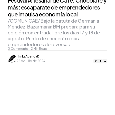
Festival Artesanal de Café, Chocolate y
más: escaparate de emprendedores
que impulsa economía local
/COMUNICAE/ Bajo la batuta de Germania
Méndez, Bazarmania BM prepara para su
edición con entrada libre los días 17 y 18 de
agosto. Punto de encuentro para
emprendedores de diversas…
0
Comments
2
Min Read
Posted
by
LaAgendaD
by
22 de julio de 2024