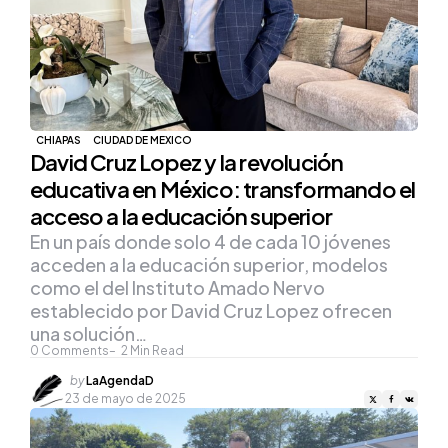
CHIAPAS
CIUDAD DE MEXICO
David Cruz Lopez y la revolución
educativa en México: transformando el
acceso a la educación superior
​​​​​​​En un país donde solo 4 de cada 10 jóvenes
acceden a la educación superior, modelos
como el del Instituto Amado Nervo
establecido por David Cruz Lopez ofrecen
una solución…
0
Comments
2
Min Read
Posted
by
LaAgendaD
by
23 de mayo de 2025