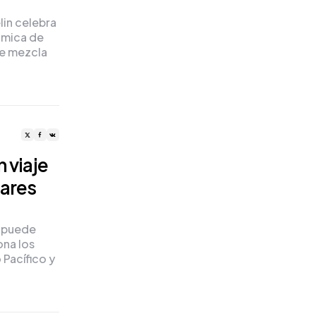
lin celebra
ómica de
ue mezcla
 viaje
mares
, puede
ona los
 Pacífico y