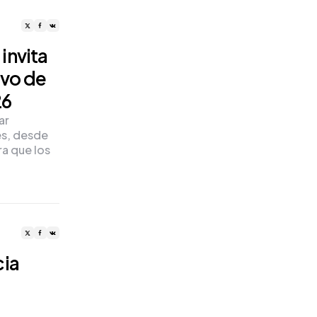
invita
ivo de
26
ar
es, desde
ra que los
cia