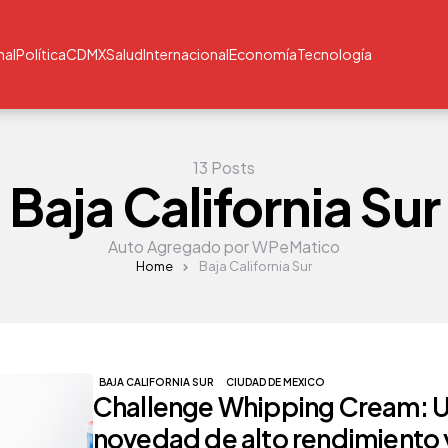
nal
Política
CDMX
Salud
Internacional
Economía
Tecnología
13 Posts
Baja California Sur
Auto Agregado por WPeMatico
Home
Baja California Sur
BAJA CALIFORNIA SUR
CIUDAD DE MEXICO
Challenge Whipping Cream: 
novedad de alto rendimiento 