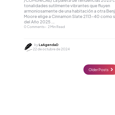
/COMUNICAE/ La paleta de tendencias 2025 c
tonalidades sutilmente vibrantes que fluyen
armoniosamente de una habitación a otra Ben
Moore elige a Cinnamon Slate 2113-40 como s
del Año 2025.…
0
Comments
2
Min Read
Posted
by
LaAgendaD
22 de octubre de 2024
by
Older Posts