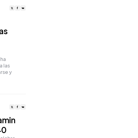
las
 ha
a las
rse y
jamin
40