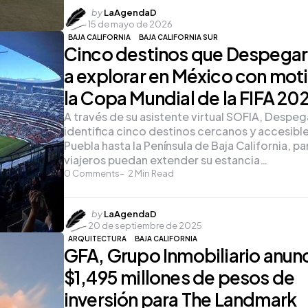
Posted
by
LaAgendaD
15 de mayo de 2026
by
BAJA CALIFORNIA
BAJA CALIFORNIA SUR
Cinco destinos que Despegar 
a explorar en México con mot
la Copa Mundial de la FIFA 20
A través de su asistente virtual SOFIA, Despeg
identifica cinco destinos cercanos y accesibl
Puebla hasta la Península de Baja California, pa
viajeros puedan extender su estancia…
0
Comments
2
Min Read
Posted
by
LaAgendaD
20 de septiembre de 2025
by
ARQUITECTURA
BAJA CALIFORNIA
GFA, Grupo Inmobiliario anun
$1,495 millones de pesos de
inversión para The Landmark