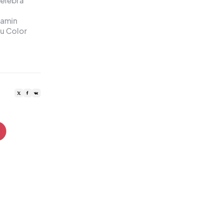
elebra
jamin
u Color