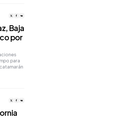
z, Baja
ico por
caciones
empo para
n catamarán
fornia