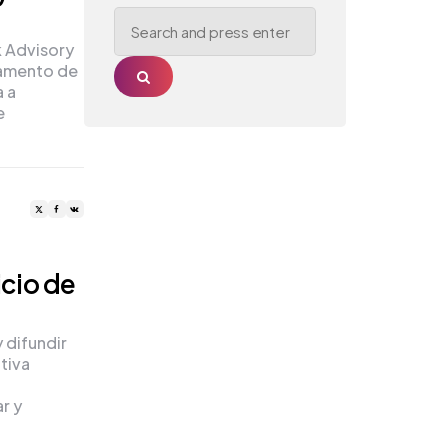
Search
for:
k Advisory
tamento de
Search
a a
e
icio de
 difundir
tiva
r y