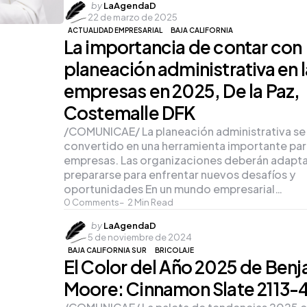
Posted
by
LaAgendaD
22 de marzo de 2025
by
ACTUALIDAD EMPRESARIAL
BAJA CALIFORNIA
La importancia de contar con
planeación administrativa en 
empresas en 2025, De la Paz,
Costemalle DFK
/COMUNICAE/ La planeación administrativa se
convertido en una herramienta importante par
empresas. Las organizaciones deberán adapta
prepararse para enfrentar nuevos desafíos y
oportunidades En un mundo empresarial…
0
Comments
2
Min Read
Posted
by
LaAgendaD
5 de noviembre de 2024
by
BAJA CALIFORNIA SUR
BRICOLAJE
El Color del Año 2025 de Ben
Moore: Cinnamon Slate 2113-