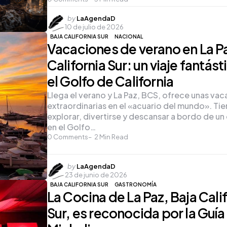
Posted
by
LaAgendaD
10 de julio de 2026
by
BAJA CALIFORNIA SUR
NACIONAL
Vacaciones de verano en La Pa
California Sur: un viaje fantást
el Golfo de California
Llega el verano y La Paz, BCS, ofrece unas va
extraordinarias en el «acuario del mundo». Ti
explorar, divertirse y descansar a bordo de u
en el Golfo…
0
Comments
2
Min Read
Posted
by
LaAgendaD
23 de junio de 2026
by
BAJA CALIFORNIA SUR
GASTRONOMÍA
La Cocina de La Paz, Baja Cali
Sur, es reconocida por la Guía