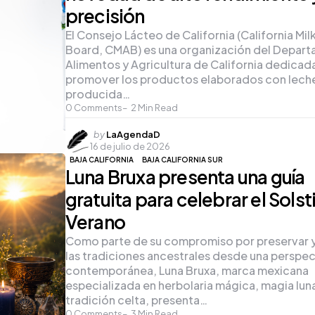
precisión
El Consejo Lácteo de California (California Mil
Board, CMAB) es una organización del Depar
Alimentos y Agricultura de California dedicad
promover los productos elaborados con lech
producida…
0
Comments
2
Min Read
Posted
by
LaAgendaD
16 de julio de 2026
by
BAJA CALIFORNIA
BAJA CALIFORNIA SUR
Luna Bruxa presenta una guía
gratuita para celebrar el Solst
Verano
Como parte de su compromiso por preservar y
las tradiciones ancestrales desde una perspec
contemporánea, Luna Bruxa, marca mexicana
especializada en herbolaria mágica, magia luna
tradición celta, presenta…
0
Comments
3
Min Read