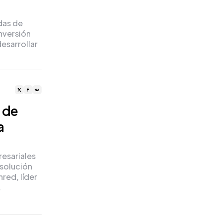
das de
inversión
esarrollar
 de
a
esariales
 solución
red, líder
…