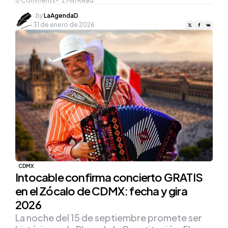
0
Comments
2
Min Read
Posted
by
LaAgendaD
by
31 de enero de 2026
CDMX
Intocable confirma concierto GRATIS
en el Zócalo de CDMX: fecha y gira
2026
La noche del 15 de septiembre promete ser