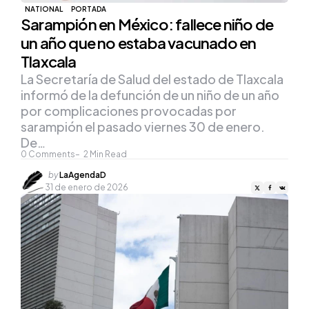
NATIONAL
PORTADA
Sarampión en México: fallece niño de
un año que no estaba vacunado en
Tlaxcala
La Secretaría de Salud del estado de Tlaxcala
informó de la defunción de un niño de un año
por complicaciones provocadas por
sarampión el pasado viernes 30 de enero.
De…
0
Comments
2
Min Read
Posted
by
LaAgendaD
by
31 de enero de 2026