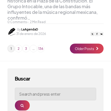
histórica en la Plaza de la Constitución. El
Grupo Intocable, una de las bandas más
influyentes de la música regional mexicana,
confirmó…
0
Comments
2
Min Read
Posted
by
LaAgendaD
by
31 de enero de 2026
Older Posts
1
2
3
…
136
Buscar
Search
for:
Search