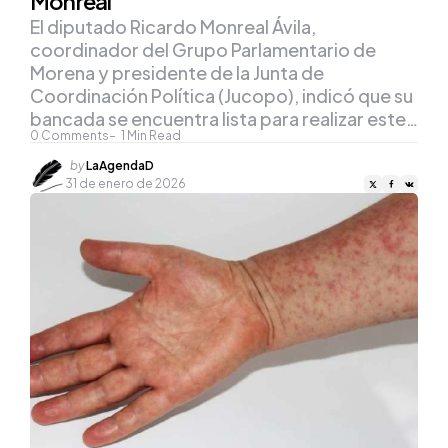
Monreal
El diputado Ricardo Monreal Ávila,
coordinador del Grupo Parlamentario de
Morena y presidente de la Junta de
Coordinación Política (Jucopo), indicó que su
bancada se encuentra lista para realizar este…
0
Comments
1
Min Read
Posted
by
LaAgendaD
by
31 de enero de 2026