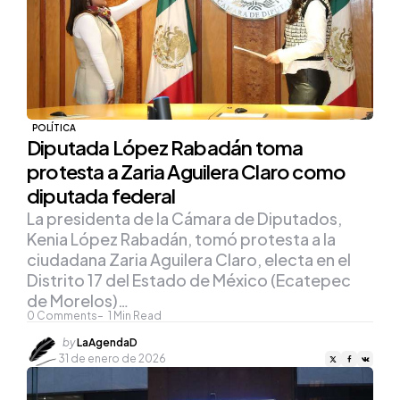
POLÍTICA
Diputada López Rabadán toma
protesta a Zaria Aguilera Claro como
diputada federal
La presidenta de la Cámara de Diputados,
Kenia López Rabadán, tomó protesta a la
ciudadana Zaria Aguilera Claro, electa en el
Distrito 17 del Estado de México (Ecatepec
de Morelos)…
0
Comments
1
Min Read
Posted
by
LaAgendaD
by
31 de enero de 2026