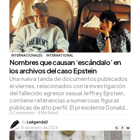
INTERNACIONALES
INTERNATIONAL
Nombres que causan ‘escándalo’ en
los archivos del caso Epstein
Una nueva tanda de documentos publicados
el viernes, relacionados con la investigación
del fallecido agresor sexual Jeffrey Epstein,
contiene referencias a numerosas figuras
públicas de alto perfil. El presidente Donald…
0
Comments
4
Min Read
Posted
by
LaAgendaD
by
31 de enero de 2026