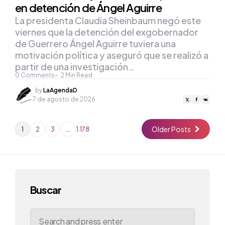
en detención de Ángel Aguirre
La presidenta Claudia Sheinbaum negó este
viernes que la detención del exgobernador
de Guerrero Ángel Aguirre tuviera una
motivación política y aseguró que se realizó a
partir de una investigación…
0
Comments
2
Min Read
Posted
by
LaAgendaD
by
7 de agosto de 2026
Older Posts
1
2
3
…
1.178
Buscar
Search
for: