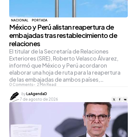
NACIONAL
PORTADA
México y Perú alistan reapertura de
embajadas tras restablecimiento de
relaciones
El titular de la Secretaría de Relaciones
Exteriores (SRE), Roberto Velasco Álvarez,
informó que México y Perú acordaron
elaborar una hoja de ruta para la reapertura
de las embajadas de ambos países,…
0
Comments
2
Min Read
Posted
by
LaAgendaD
by
7 de agosto de 2026