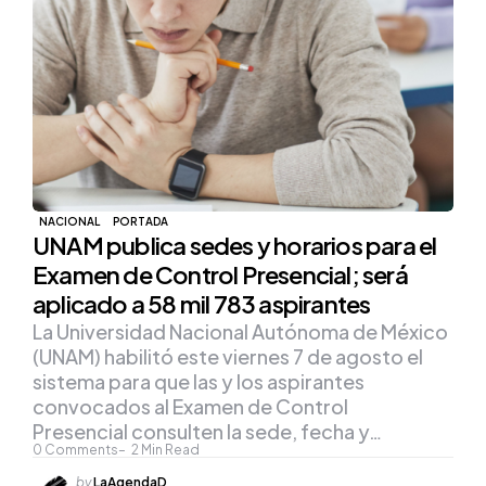
NACIONAL
PORTADA
UNAM publica sedes y horarios para el
Examen de Control Presencial; será
aplicado a 58 mil 783 aspirantes
La Universidad Nacional Autónoma de México
(UNAM) habilitó este viernes 7 de agosto el
sistema para que las y los aspirantes
convocados al Examen de Control
Presencial consulten la sede, fecha y…
0
Comments
2
Min Read
Posted
by
LaAgendaD