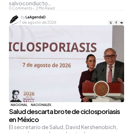
salvoconducto…
0
Comments
2
Min Read
Posted
by
LaAgendaD
by
7 de agosto de 2026
NACIONAL
NACIONALES
Salud descarta brote de ciclosporiasis
en México
El secretario de Salud, David Kershenobich,