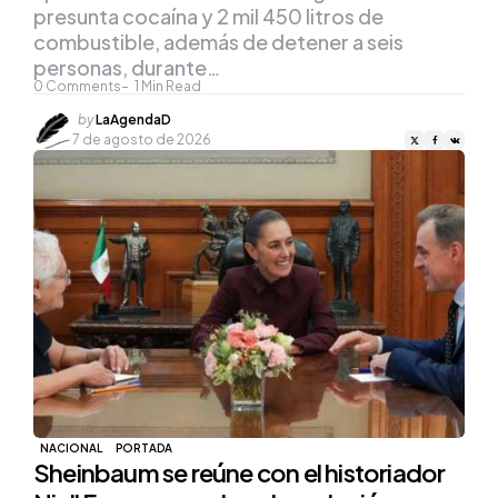
presunta cocaína y 2 mil 450 litros de
combustible, además de detener a seis
personas, durante…
0
Comments
1
Min Read
Posted
by
LaAgendaD
by
7 de agosto de 2026
NACIONAL
PORTADA
Sheinbaum se reúne con el historiador