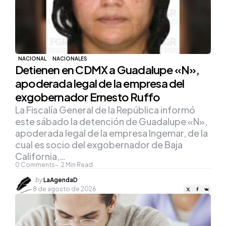
NACIONAL
NACIONALES
Detienen en CDMX a Guadalupe «N»,
apoderada legal de la empresa del
exgobernador Ernesto Ruffo
La Fiscalía General de la República informó
este sábado la detención de Guadalupe «N»,
apoderada legal de la empresa Ingemar, de la
cual es socio del exgobernador de Baja
California,…
0
Comments
2
Min Read
Posted
by
LaAgendaD
by
8 de agosto de 2026