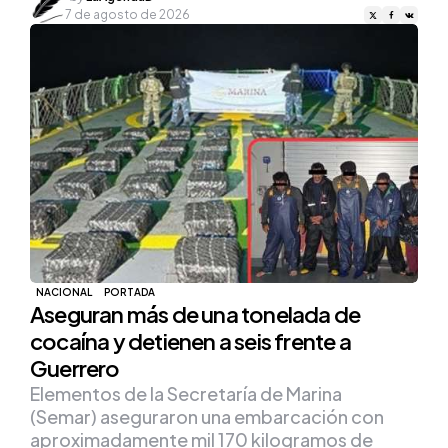
by
7 de agosto de 2026
NACIONAL
PORTADA
Aseguran más de una tonelada de
cocaína y detienen a seis frente a
Guerrero
Elementos de la Secretaría de Marina
(Semar) aseguraron una embarcación con
aproximadamente mil 170 kilogramos de