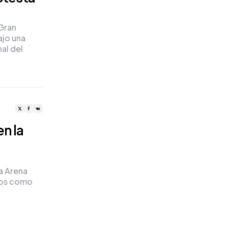
 Gran
ajo una
al del
n la
a Arena
tos como