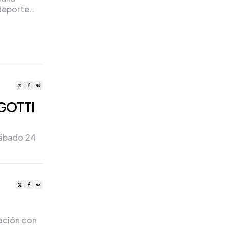
 deporte…
 GOTTI
sábado 24
ración con