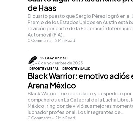
de Haas
El cuarto puesto que Sergio Pérez logró en el
Premio de los Estados Unidos en Austin está b
revisión por parte de la Federación Internacion
Automóvil (FIA)…
0
Comments
2
Min Read
Posted
by
LaAgendaD
6 de noviembre de 2023
by
DEPORTE Y LETRAS
DEPORTE Y SALUD
Black Warrior: emotivo adiós e
Arena México
Black Warrior fue recordado y despedido por
compañeros en La Catedral de la Lucha Libre, l
México, ring donde vivió sus mejores momen
luchador profesional. Los integrantes de…
0
Comments
2
Min Read