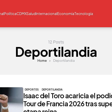
nal
Política
CDMX
Salud
Internacional
Economía
Tecnología
12 Posts
Deportilandia
Home
Deportilandia
DEPORTES
DEPORTILANDIA
Isaac del Toro acaricia el podi
Tour de Francia 2026 tras supe
etapa reina