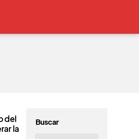
o del
Buscar
rar la
Search