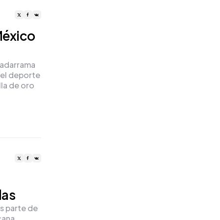
México
Guadarrama
del deporte
lla de oro
las
es parte de
icana