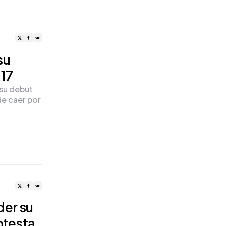
su
 17
 su debut
de caer por
der su
otesta