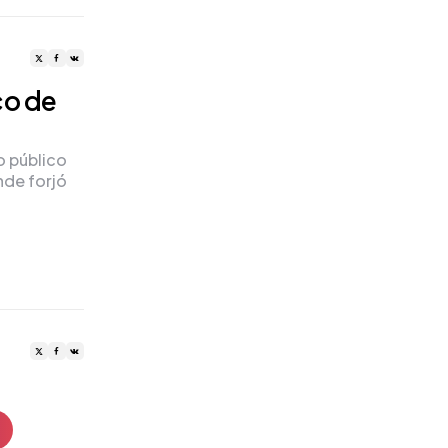
ico de
o público
nde forjó