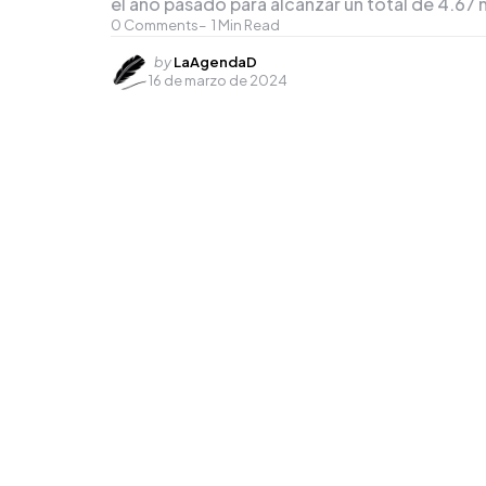
el año pasado para alcanzar un total de 4.67 
0
Comments
1
Min Read
Posted
by
LaAgendaD
16 de marzo de 2024
by