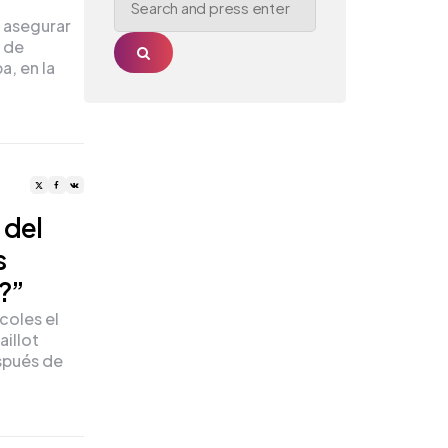
for:
 asegurar
o de
Search
a, en la
 del
s
?”
coles el
aillot
spués de