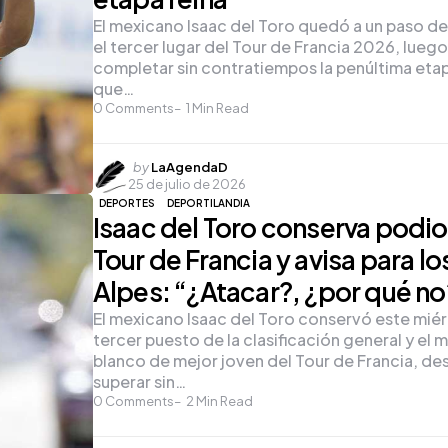
El mexicano Isaac del Toro quedó a un paso de
el tercer lugar del Tour de Francia 2026, lueg
completar sin contratiempos la penúltima etap
que…
0
Comments
1
Min Read
Posted
by
LaAgendaD
25 de julio de 2026
by
DEPORTES
DEPORTILANDIA
Isaac del Toro conserva podio
Tour de Francia y avisa para lo
Alpes: “¿Atacar?, ¿por qué no
El mexicano Isaac del Toro conservó este miér
tercer puesto de la clasificación general y el m
blanco de mejor joven del Tour de Francia, de
superar sin…
0
Comments
2
Min Read