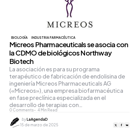
BIOLOGÍA
INDUSTRIA FARMACÉUTICA
Micreos Pharmaceuticals se asocia con
la CDMO de biológicos Northway
Biotech
La asociación es para su programa
terapéutico de fabricación de endolisina de
ingeniería Micreos Pharmaceuticals AG
(«Micreos»), una empresa biofarmacéutica
en fase preclínica especializada en el
desarrollo de terapias con…
0
Comments
4
Min Read
Posted
by
LaAgendaD
by
15 de marzo de 2025