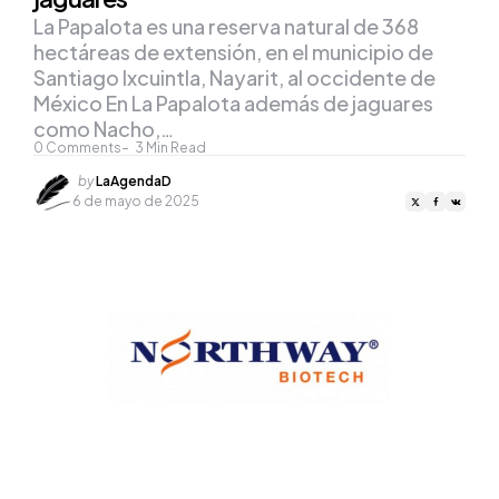
La Papalota es una reserva natural de 368
hectáreas de extensión, en el municipio de
Santiago Ixcuintla, Nayarit, al occidente de
México En La Papalota además de jaguares
como Nacho,…
0
Comments
3
Min Read
Posted
by
LaAgendaD
by
6 de mayo de 2025