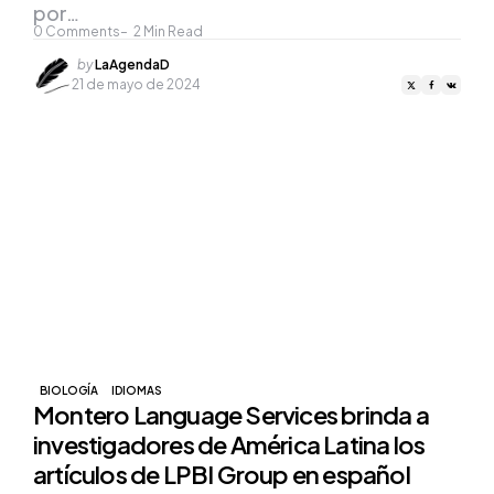
por…
0
Comments
2
Min Read
Posted
by
LaAgendaD
by
21 de mayo de 2024
BIOLOGÍA
IDIOMAS
Montero Language Services brinda a
investigadores de América Latina los
artículos de LPBI Group en español