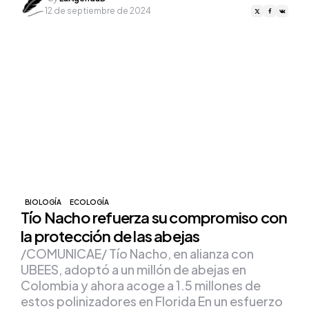
by
12 de septiembre de 2024
BIOLOGÍA
ECOLOGÍA
Tío Nacho refuerza su compromiso con
la protección de las abejas
/COMUNICAE/ Tío Nacho, en alianza con
UBEES, adoptó a un millón de abejas en
Colombia y ahora acoge a 1.5 millones de
estos polinizadores en Florida En un esfuerzo