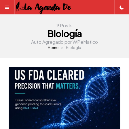
Menu
9 Posts
Biología
Auto Agregado por WPeMatico
Home
Biología