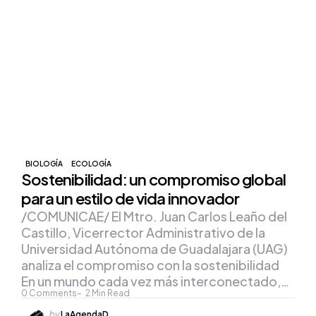
BIOLOGÍA
ECOLOGÍA
Sostenibilidad: un compromiso global
para un estilo de vida innovador
/COMUNICAE/ El Mtro. Juan Carlos Leaño del
Castillo, Vicerrector Administrativo de la
Universidad Autónoma de Guadalajara (UAG)
analiza el compromiso con la sostenibilidad
En un mundo cada vez más interconectado,…
0
Comments
2
Min Read
Posted
by
LaAgendaD