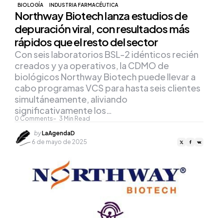
BIOLOGÍA
INDUSTRIA FARMACÉUTICA
Northway Biotech lanza estudios de
depuración viral, con resultados más
rápidos que el resto del sector
Con seis laboratorios BSL-2 idénticos recién
creados y ya operativos, la CDMO de
biológicos Northway Biotech puede llevar a
cabo programas VCS para hasta seis clientes
simultáneamente, aliviando
significativamente los…
0
Comments
3
Min Read
Posted
by
LaAgendaD
by
6 de mayo de 2025