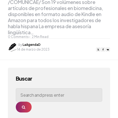
/COMUNICAE/ Son 19 volúmenes sobre
artículos de profesionales en biomedicina,
disponibles en formato audio de Kindle en
Amazon para todos los investigadores de
habla hispana La empresa de asesoría
lingüística…
0
Comments
2
Min Read
Posted
by
LaAgendaD
by
14 de marzo de 2023
Buscar
Search
for:
Search