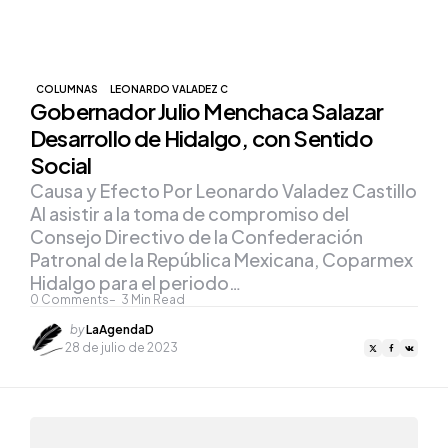
COLUMNAS
LEONARDO VALADEZ C
Gobernador Julio Menchaca Salazar
Desarrollo de Hidalgo, con Sentido
Social
Causa y Efecto Por Leonardo Valadez Castillo
Al asistir a la toma de compromiso del
Consejo Directivo de la Confederación
Patronal de la República Mexicana, Coparmex
Hidalgo para el periodo…
0
Comments
3
Min Read
Posted
by
LaAgendaD
by
28 de julio de 2023