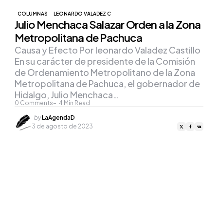
COLUMNAS
LEONARDO VALADEZ C
Julio Menchaca Salazar Orden a la Zona
Metropolitana de Pachuca
Causa y Efecto Por leonardo Valadez Castillo
En su carácter de presidente de la Comisión
de Ordenamiento Metropolitano de la Zona
Metropolitana de Pachuca, el gobernador de
Hidalgo, Julio Menchaca…
0
Comments
4
Min Read
Posted
by
LaAgendaD
by
3 de agosto de 2023