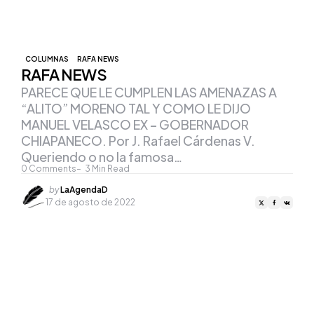
COLUMNAS
RAFA NEWS
RAFA NEWS
PARECE QUE LE CUMPLEN LAS AMENAZAS A
“ALITO” MORENO TAL Y COMO LE DIJO
MANUEL VELASCO EX – GOBERNADOR
CHIAPANECO. Por J. Rafael Cárdenas V.
Queriendo o no la famosa…
0
Comments
3
Min Read
Posted
by
LaAgendaD
by
17 de agosto de 2022