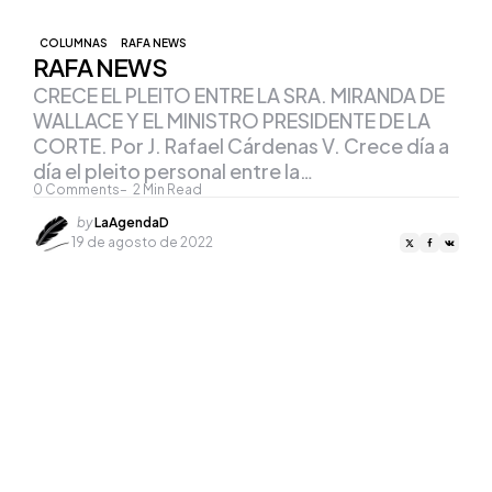
COLUMNAS
RAFA NEWS
RAFA NEWS
CRECE EL PLEITO ENTRE LA SRA. MIRANDA DE
WALLACE Y EL MINISTRO PRESIDENTE DE LA
CORTE. Por J. Rafael Cárdenas V. Crece día a
día el pleito personal entre la…
0
Comments
2
Min Read
Posted
by
LaAgendaD
by
19 de agosto de 2022