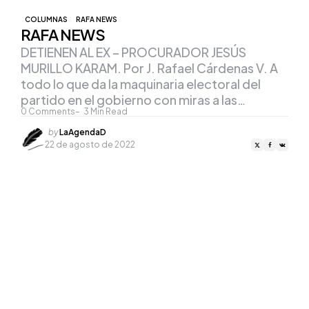
COLUMNAS
RAFA NEWS
RAFA NEWS
DETIENEN AL EX – PROCURADOR JESÚS
MURILLO KARAM. Por J. Rafael Cárdenas V. A
todo lo que da la maquinaria electoral del
partido en el gobierno con miras a las…
0
Comments
3
Min Read
Posted
by
LaAgendaD
by
22 de agosto de 2022