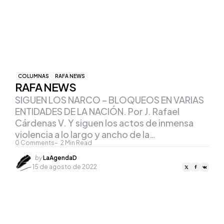
COLUMNAS
RAFA NEWS
RAFA NEWS
SIGUEN LOS NARCO – BLOQUEOS EN VARIAS
ENTIDADES DE LA NACIÓN. Por J. Rafael
Cárdenas V. Y siguen los actos de inmensa
violencia a lo largo y ancho de la…
0
Comments
2
Min Read
Posted
by
LaAgendaD
by
15 de agosto de 2022