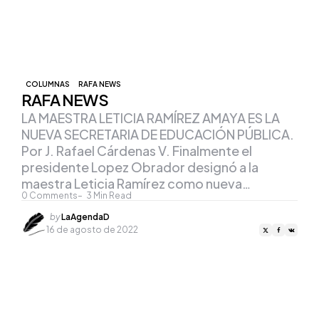
COLUMNAS
RAFA NEWS
RAFA NEWS
LA MAESTRA LETICIA RAMÍREZ AMAYA ES LA
NUEVA SECRETARIA DE EDUCACIÓN PÚBLICA.
Por J. Rafael Cárdenas V. Finalmente el
presidente Lopez Obrador designó a la
maestra Leticia Ramírez como nueva…
0
Comments
3
Min Read
Posted
by
LaAgendaD
by
16 de agosto de 2022