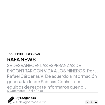
COLUMNAS
RAFA NEWS
RAFA NEWS
SE DESVANECEN LAS ESPERANZAS DE
ENCONTRAR CON VIDA A LOS MINEROS. Por J.
Rafael Cárdenas V. De acuerdo a información
generada desde Sabinas,Coahuila los
equipos de rescate informaron que no…
0
Comments
2
Min Read
Posted
by
LaAgendaD
by
10 de agosto de 2022