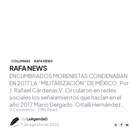
COLUMNAS
RAFA NEWS
RAFA NEWS
ENCUMBRADOS MORENISTAS CONDENABAN
EN 2017 LA “MILITARIZACIÓN” DE MÉXICO. Por
J. Rafael Cárdenas V. Circularon en redes
sociales los señalamientos que hacían en el
año 2017 Mario Delgado, Citlalli Hernández…
0
Comments
2
Min Read
Posted
by
LaAgendaD
by
11 de agosto de 2022