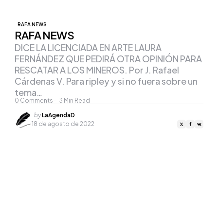
RAFA NEWS
RAFA NEWS
DICE LA LICENCIADA EN ARTE LAURA
FERNÁNDEZ QUE PEDIRÁ OTRA OPINIÓN PARA
RESCATAR A LOS MINEROS. Por J. Rafael
Cárdenas V. Para ripley y si no fuera sobre un
tema…
0
Comments
3
Min Read
Posted
by
LaAgendaD
by
18 de agosto de 2022