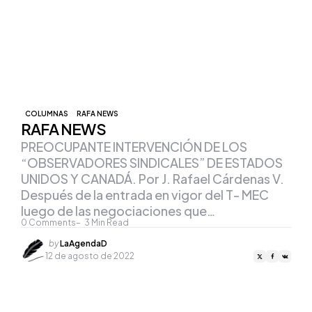
COLUMNAS
RAFA NEWS
RAFA NEWS
PREOCUPANTE INTERVENCIÓN DE LOS
“OBSERVADORES SINDICALES” DE ESTADOS
UNIDOS Y CANADÁ. Por J. Rafael Cárdenas V.
Después de la entrada en vigor del T- MEC
luego de las negociaciones que…
0
Comments
3
Min Read
Posted
by
LaAgendaD
by
12 de agosto de 2022