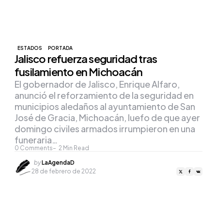
ESTADOS
PORTADA
Jalisco refuerza seguridad tras
fusilamiento en Michoacán
El gobernador de Jalisco, Enrique Alfaro,
anunció el reforzamiento de la seguridad en
municipios aledaños al ayuntamiento de San
José de Gracia, Michoacán, luefo de que ayer
domingo civiles armados irrumpieron en una
funeraria…
0
Comments
2
Min Read
Posted
by
LaAgendaD
by
28 de febrero de 2022