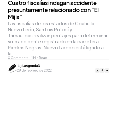
Cuatro fiscalías indagan accidente
presuntamente relacionado con “El
Mijis”
Las fiscalías de los estados de Coahuila,
Nuevo León, San Luis Potosí y
Tamaulipas realizan peritajes para determinar
si un accidente registrado en la carretera
Piedras Negras-Nuevo Laredo está ligado a
la…
0
Comments
1
Min Read
Posted
by
LaAgendaD
by
28 de febrero de 2022