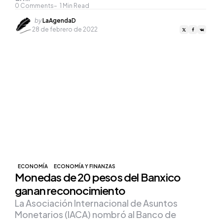
0
Comments
1
Min Read
Posted
by
LaAgendaD
by
28 de febrero de 2022
ECONOMÍA
ECONOMÍA Y FINANZAS
Monedas de 20 pesos del Banxico
ganan reconocimiento
La Asociación Internacional de Asuntos
Monetarios (IACA) nombró al Banco de