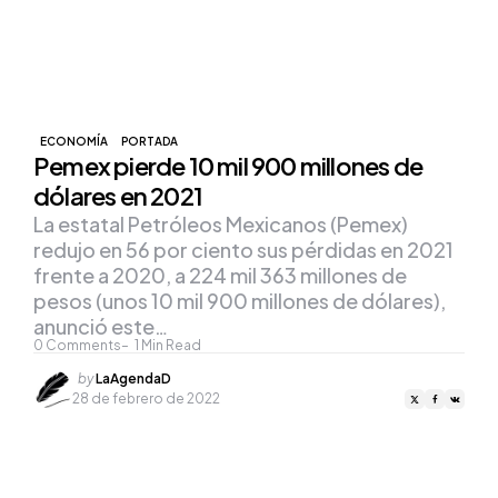
ECONOMÍA
PORTADA
Pemex pierde 10 mil 900 millones de
dólares en 2021
La estatal Petróleos Mexicanos (Pemex)
redujo en 56 por ciento sus pérdidas en 2021
frente a 2020, a 224 mil 363 millones de
pesos (unos 10 mil 900 millones de dólares),
anunció este…
0
Comments
1
Min Read
Posted
by
LaAgendaD
by
28 de febrero de 2022