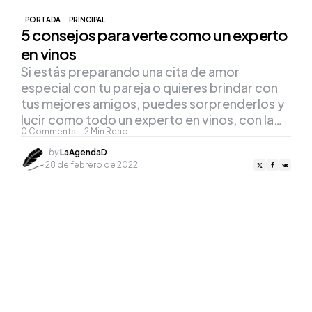
PORTADA
PRINCIPAL
5 consejos para verte como un experto
en vinos
Si estás preparando una cita de amor
especial con tu pareja o quieres brindar con
tus mejores amigos, puedes sorprenderlos y
lucir como todo un experto en vinos, con la…
0
Comments
2
Min Read
Posted
by
LaAgendaD
by
28 de febrero de 2022