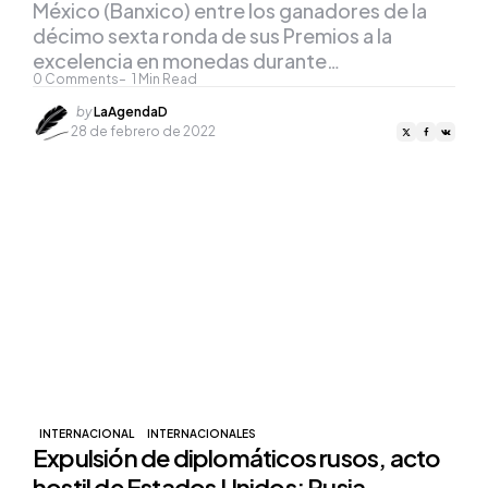
México (Banxico) entre los ganadores de la
décimo sexta ronda de sus Premios a la
excelencia en monedas durante…
0
Comments
1
Min Read
Posted
by
LaAgendaD
by
28 de febrero de 2022
INTERNACIONAL
INTERNACIONALES
Expulsión de diplomáticos rusos, acto
hostil de Estados Unidos: Rusia