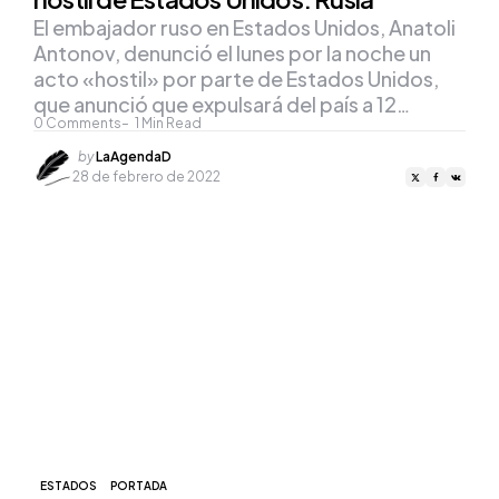
El embajador ruso en Estados Unidos, Anatoli
Antonov, denunció el lunes por la noche un
acto «hostil» por parte de Estados Unidos,
que anunció que expulsará del país a 12…
0
Comments
1
Min Read
Posted
by
LaAgendaD
by
28 de febrero de 2022
ESTADOS
PORTADA