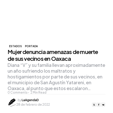
ESTADOS
PORTADA
Mujer denuncia amenazas de muerte
de sus vecinos en Oaxaca
Diana “V” y su familia llevan aproximadamente
un año sufriendo los maltratos y
hostigamientos por parte de sus vecinos, en
el municipio de San Agustín Yatareni, en
Oaxaca, al punto que estos escalaron…
0
Comments
2
Min Read
Posted
by
LaAgendaD
by
28 de febrero de 2022