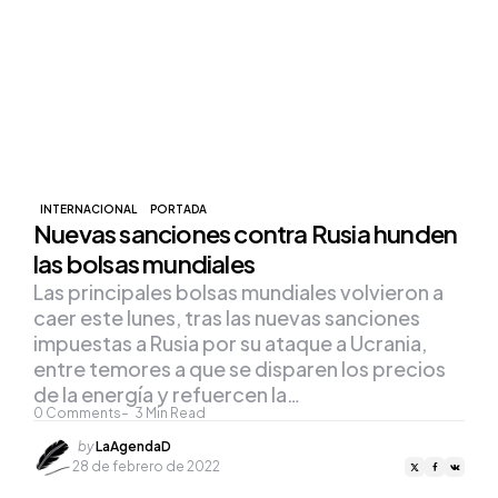
INTERNACIONAL
PORTADA
Nuevas sanciones contra Rusia hunden
las bolsas mundiales
Las principales bolsas mundiales volvieron a
caer este lunes, tras las nuevas sanciones
impuestas a Rusia por su ataque a Ucrania,
entre temores a que se disparen los precios
de la energía y refuercen la…
0
Comments
3
Min Read
Posted
by
LaAgendaD
by
28 de febrero de 2022