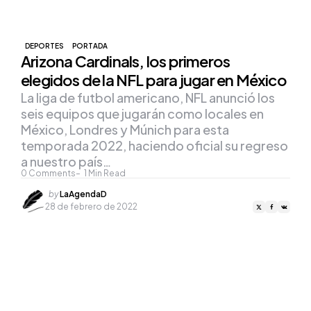
DEPORTES
PORTADA
Arizona Cardinals, los primeros
elegidos de la NFL para jugar en México
La liga de futbol americano, NFL anunció los
seis equipos que jugarán como locales en
México, Londres y Múnich para esta
temporada 2022, haciendo oficial su regreso
a nuestro país…
0
Comments
1
Min Read
Posted
by
LaAgendaD
by
28 de febrero de 2022