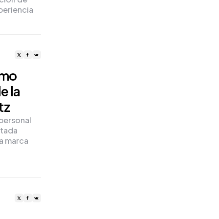
periencia
omo
e la
tz
 personal
itada
la marca