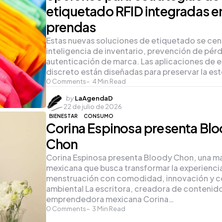
etiquetado RFID integradas en
prendas
Estas nuevas soluciones de etiquetado se cen
inteligencia de inventario, prevención de pérd
autenticación de marca. Las aplicaciones de 
discreto están diseñadas para preservar la es
0
Comments
4
Min Read
Posted
by
LaAgendaD
22 de julio de 2026
by
BIENESTAR
CONSUMO
Corina Espinosa presenta Bl
Chon
Corina Espinosa presenta Bloody Chon, una m
mexicana que busca transformar la experiencia
menstruación con comodidad, innovación y c
ambiental La escritora, creadora de contenido
emprendedora mexicana Corina…
0
Comments
3
Min Read