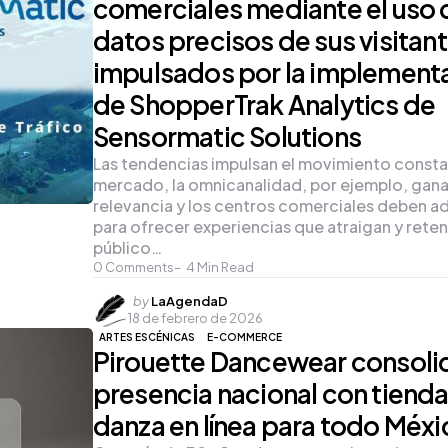
comerciales mediante el uso 
datos precisos de sus visitan
impulsados por la implement
de ShopperTrak Analytics de
Sensormatic Solutions
Las tendencias impulsan el movimiento consta
mercado, la omnicanalidad, por ejemplo, gan
relevancia y los centros comerciales deben a
para ofrecer experiencias que atraigan y reten
público…
0
Comments
4
Min Read
Posted
by
LaAgendaD
18 de febrero de 2026
by
ARTES ESCÉNICAS
E-COMMERCE
Pirouette Dancewear consoli
presencia nacional con tiend
danza en línea para todo Méxi