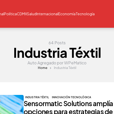
nal
Política
CDMX
Salud
Internacional
Economía
Tecnología
64 Posts
Industria Téxtil
Auto Agregado por WPeMatico
Home
Industria Téxtil
INDUSTRIA TÉXTIL
INNOVACIÓN TECNOLÓGICA
Sensormatic Solutions amplía 
opciones para estrategias de