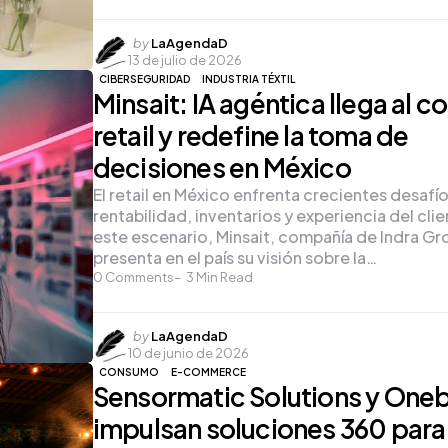
Posted
by
LaAgendaD
13 de julio de 2026
by
CIBERSEGURIDAD
INDUSTRIA TÉXTIL
Minsait: IA agéntica llega al co
retail y redefine la toma de
decisiones en México
El retail en México enfrenta crecientes desafí
rentabilidad, inventarios y experiencia del cli
este escenario, Minsait, compañía de Indra Gr
presenta en el país su visión sobre la…
0
Comments
3
Min Read
Posted
by
LaAgendaD
10 de junio de 2026
by
CONSUMO
E-COMMERCE
Sensormatic Solutions y One
impulsan soluciones 360 para