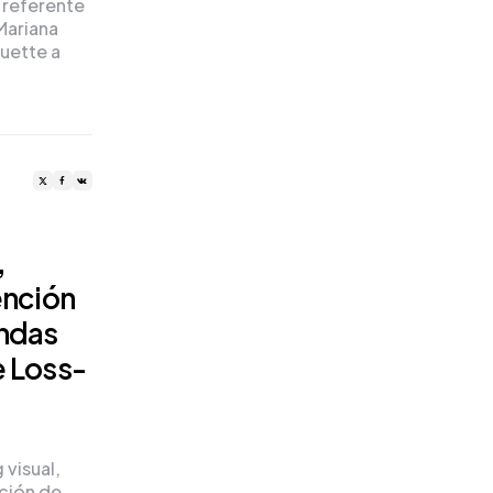
 referente
Mariana
uette a
,
ención
endas
e Loss-
visual,
nción de