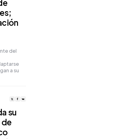
de
tes;
ación
nte del
a
daptarse
gan a su
da su
a de
co