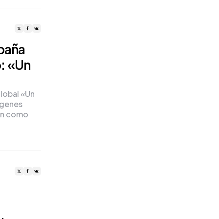
mpaña
: «Un
lobal «Un
ígenes
ión como