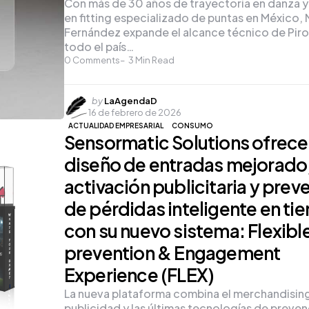
Con más de 30 años de trayectoria en danza y
en fitting especializado de puntas en México, 
Fernández expande el alcance técnico de Piro
todo el país…
0
Comments
3
Min Read
Posted
by
LaAgendaD
16 de febrero de 2026
by
ACTUALIDAD EMPRESARIAL
CONSUMO
Sensormatic Solutions ofrece
diseño de entradas mejorado
activación publicitaria y prev
de pérdidas inteligente en ti
con su nuevo sistema: Flexibl
prevention & Engagement
Experience (FLEX)
La nueva plataforma combina el merchandising 
publicidad y las últimas tecnologías de preve