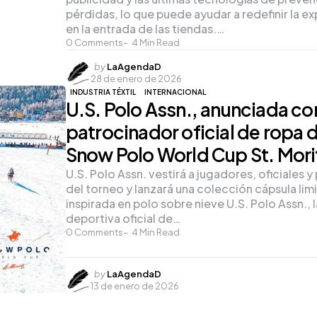
pérdidas, lo que puede ayudar a redefinir la ex
en la entrada de las tiendas.…
0
Comments
4
Min Read
Posted
by
LaAgendaD
28 de enero de 2026
by
INDUSTRIA TÉXTIL
INTERNACIONAL
U.S. Polo Assn., anunciada c
patrocinador oficial de ropa d
Snow Polo World Cup St. Mori
U.S. Polo Assn. vestirá a jugadores, oficiales y
del torneo y lanzará una colección cápsula lim
inspirada en polo sobre nieve U.S. Polo Assn., 
deportiva oficial de…
0
Comments
4
Min Read
Posted
by
LaAgendaD
13 de enero de 2026
by