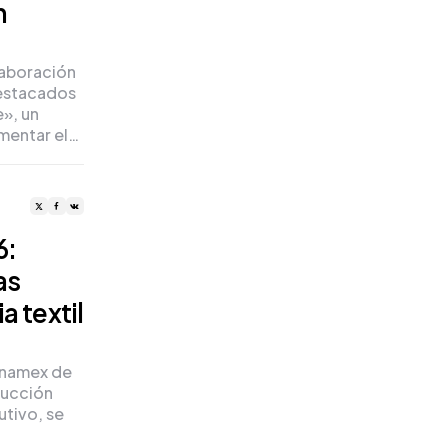
n
laboración
destacados
e», un
mentar el…
6:
as
a textil
anamex de
ducción
tivo, se