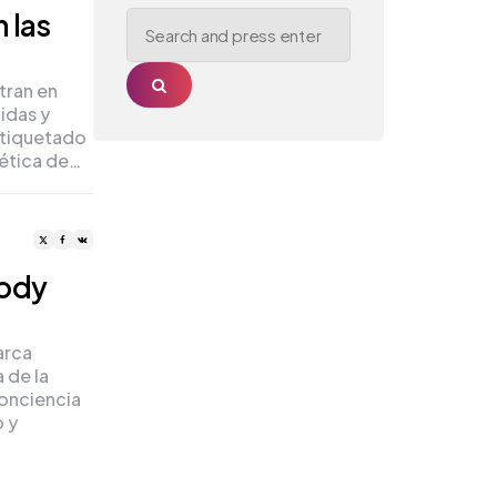
Search
 las
for:
Search
tran en
idas y
etiquetado
tética de…
oody
arca
 de la
onciencia
 y