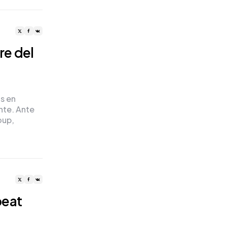
re del
os en
ente. Ante
oup,
beat