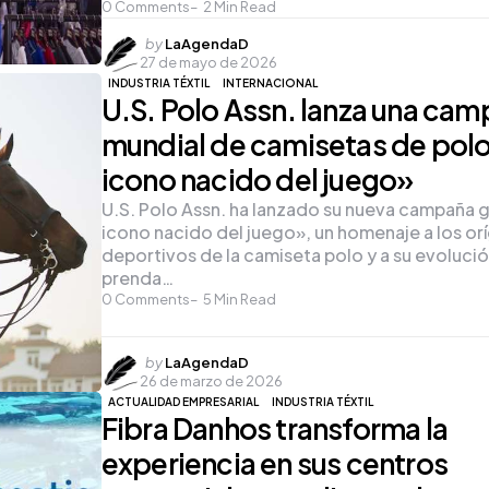
0
Comments
2
Min Read
Posted
by
LaAgendaD
27 de mayo de 2026
by
INDUSTRIA TÉXTIL
INTERNACIONAL
U.S. Polo Assn. lanza una ca
mundial de camisetas de polo
icono nacido del juego»
U.S. Polo Assn. ha lanzado su nueva campaña g
icono nacido del juego», un homenaje a los or
deportivos de la camiseta polo y a su evoluc
prenda…
0
Comments
5
Min Read
Posted
by
LaAgendaD
26 de marzo de 2026
by
ACTUALIDAD EMPRESARIAL
INDUSTRIA TÉXTIL
Fibra Danhos transforma la
experiencia en sus centros