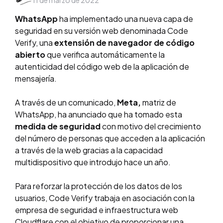
11 de marzo de 2022
by
WhatsApp
ha implementado una nueva capa de
seguridad en su versión web denominada Code
Verify, una
extensión de navegador de código
abierto
que verifica automáticamente la
autenticidad del código web de la aplicación de
mensajería.
A través de un comunicado,
Meta,
matriz de
WhatsApp, ha anunciado que ha tomado esta
medida de seguridad
con motivo del crecimiento
del número de personas que acceden a la aplicación
a través de la web gracias a la capacidad
multidispositivo que introdujo hace un año.
Para reforzar la protección de los datos de los
usuarios, Code Verify trabaja en asociación con la
empresa de seguridad e infraestructura web
Cloudflare con el objetivo de proporcionar una