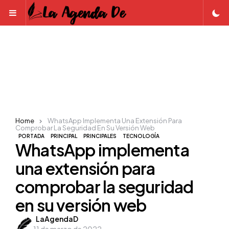
Menu
Home
WhatsApp Implementa Una Extensión Para
Comprobar La Seguridad En Su Versión Web
PORTADA
PRINCIPAL
PRINCIPALES
TECNOLOGÍA
WhatsApp implementa
una extensión para
comprobar la seguridad
en su versión web
Posted
LaAgendaD