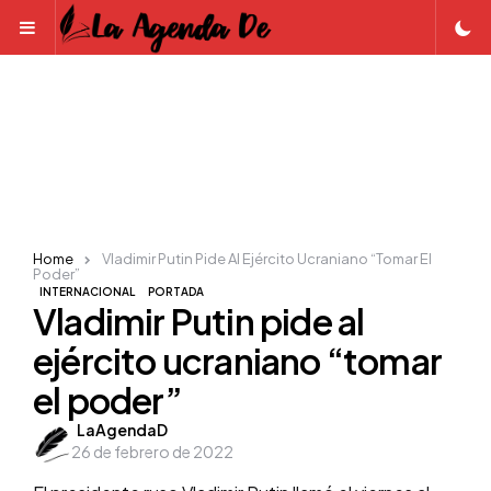
Menu
Home
Vladimir Putin Pide Al Ejército Ucraniano “tomar El
Poder”
INTERNACIONAL
PORTADA
Vladimir Putin pide al
ejército ucraniano “tomar
el poder”
Posted
LaAgendaD
26 de febrero de 2022
by