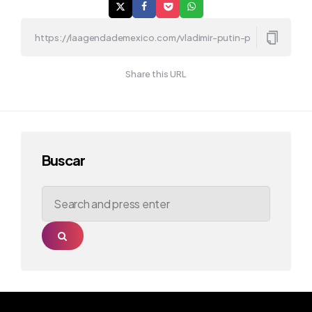
Share this URL
Buscar
Search
for:
Search