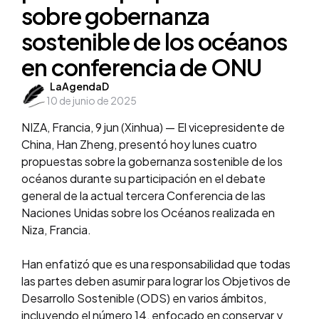
sobre gobernanza
sostenible de los océanos
en conferencia de ONU
Posted
LaAgendaD
10 de junio de 2025
by
NIZA, Francia, 9 jun (Xinhua) — El vicepresidente de
China, Han Zheng, presentó hoy lunes cuatro
propuestas sobre la gobernanza sostenible de los
océanos durante su participación en el debate
general de la actual tercera Conferencia de las
Naciones Unidas sobre los Océanos realizada en
Niza, Francia.
Han enfatizó que es una responsabilidad que todas
las partes deben asumir para lograr los Objetivos de
Desarrollo Sostenible (ODS) en varios ámbitos,
incluyendo el número 14, enfocado en conservar y