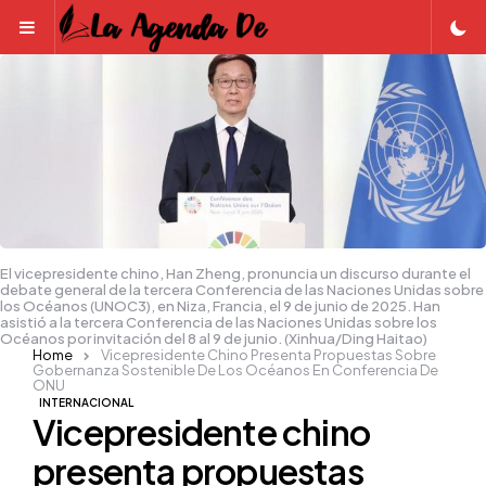
Menu
El vicepresidente chino, Han Zheng, pronuncia un discurso durante el
debate general de la tercera Conferencia de las Naciones Unidas sobre
los Océanos (UNOC3), en Niza, Francia, el 9 de junio de 2025. Han
asistió a la tercera Conferencia de las Naciones Unidas sobre los
Océanos por invitación del 8 al 9 de junio. (Xinhua/Ding Haitao)
Home
Vicepresidente Chino Presenta Propuestas Sobre
Gobernanza Sostenible De Los Océanos En Conferencia De
ONU
INTERNACIONAL
Vicepresidente chino
presenta propuestas