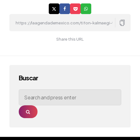
Share this URL
Buscar
Search
for:
Search