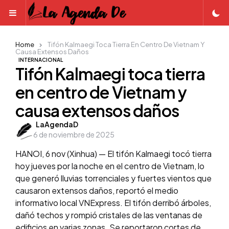
Menu
Home
Tifón Kalmaegi Toca Tierra En Centro De Vietnam Y
Causa Extensos Daños
INTERNACIONAL
Tifón Kalmaegi toca tierra
en centro de Vietnam y
causa extensos daños
Posted
LaAgendaD
6 de noviembre de 2025
by
HANOI, 6 nov (Xinhua) — El tifón Kalmaegi tocó tierra
hoy jueves por la noche en el centro de Vietnam, lo
que generó lluvias torrenciales y fuertes vientos que
causaron extensos daños, reportó el medio
informativo local VNExpress. El tifón derribó árboles,
dañó techos y rompió cristales de las ventanas de
edificios en varias zonas. Se reportaron cortes de