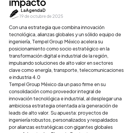
impacto
Posted
LaAgendaD
19 de octubre de 2025
by
Con una estrategia que combina innovación
tecnológica, alianzas globales y un sólido equipo de
ingeniería, Tempel Group México acelera su
posicionamiento como socio estratégico en la
transformación digital e industrial de la región,
impulsando soluciones de alto valor en sectores
clave como energía, transporte, telecomunicaciones
e industria 4.0
Tempel Group México da un paso firme en su
consolidación como proveedor integral de
innovación tecnológica e industrial, al desplegar una
ambiciosa estrategia orientada a la generación de
leads de alto valor. Su apuesta: proyectos de
ingeniería robustos, personalizados y respaldados
por alianzas estratégicas con gigantes globales