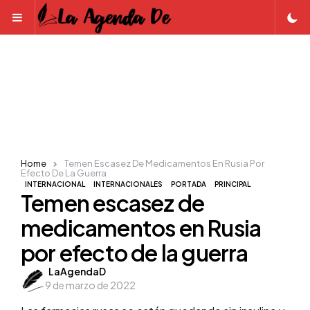
Menu
Home
Temen Escasez De Medicamentos En Rusia Por
Efecto De La Guerra
INTERNACIONAL
INTERNACIONALES
PORTADA
PRINCIPAL
Temen escasez de
medicamentos en Rusia
por efecto de la guerra
Posted
LaAgendaD
9 de marzo de 2022
by