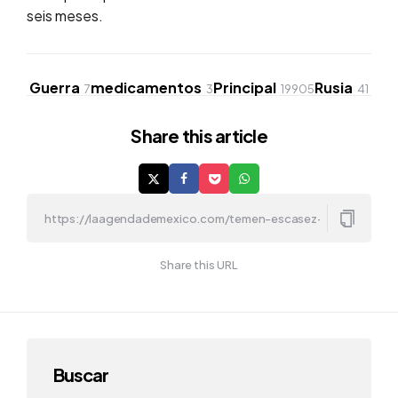
seis meses.
Guerra
medicamentos
Principal
Rusia
7
3
19905
41
Share
this article
Share this URL
Buscar