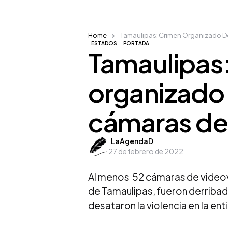
Home
Tamaulipas: Crimen Organizado De
ESTADOS
PORTADA
Tamaulipas
organizado
cámaras del
Posted
LaAgendaD
27 de febrero de 2022
by
Al menos 52 cámaras de videovi
de Tamaulipas, fueron derriba
desataron la violencia en la ent