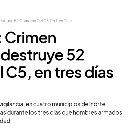
struye 52 Cámaras Del C5, En Tres Días
: Crimen
 destruye 52
 C5, en tres días
gilancia, en cuatro municipios del norte
das durante los tres días que hombres armados
idad.