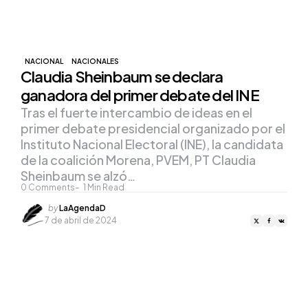
NACIONAL
NACIONALES
Claudia Sheinbaum se declara
ganadora del primer debate del INE
Tras el fuerte intercambio de ideas en el
primer debate presidencial organizado por el
Instituto Nacional Electoral (INE), la candidata
de la coalición Morena, PVEM, PT Claudia
Sheinbaum se alzó…
0
Comments
1
Min Read
Posted
by
LaAgendaD
by
7 de abril de 2024