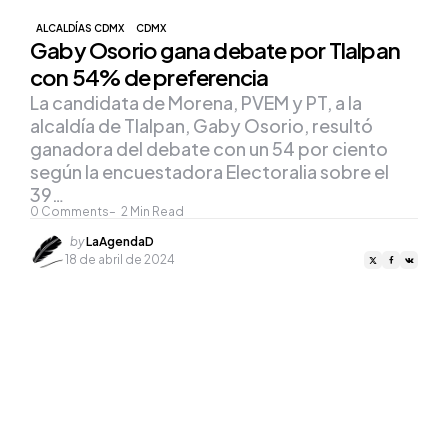
ALCALDÍAS CDMX
CDMX
Gaby Osorio gana debate por Tlalpan
con 54% de preferencia
La candidata de Morena, PVEM y PT, a la
alcaldía de Tlalpan, Gaby Osorio, resultó
ganadora del debate con un 54 por ciento
según la encuestadora Electoralia sobre el
39…
0
Comments
2
Min Read
Posted
by
LaAgendaD
by
18 de abril de 2024