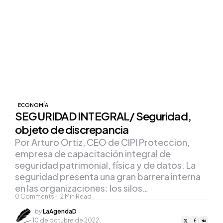
ECONOMÍA
SEGURIDAD INTEGRAL/ Seguridad,
objeto de discrepancia
Por Arturo Ortiz, CEO de CIPI Proteccion,
empresa de capacitación integral de
seguridad patrimonial, física y de datos. La
seguridad presenta una gran barrera interna
en las organizaciones: los silos…
0
Comments
2
Min Read
Posted
by
LaAgendaD
by
10 de octubre de 2022