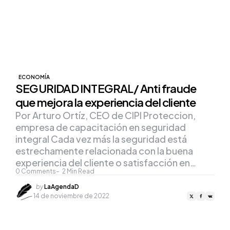
ECONOMÍA
SEGURIDAD INTEGRAL/ Anti fraude
que mejora la experiencia del cliente
Por Arturo Ortíz, CEO de CIPI Proteccion,
empresa de capacitación en seguridad
integral Cada vez más la seguridad está
estrechamente relacionada con la buena
experiencia del cliente o satisfacción en…
0
Comments
2
Min Read
Posted
by
LaAgendaD
by
14 de noviembre de 2022