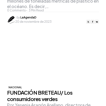
millones de toneladas métricas de plástico en
el océano. Es decir,…
0
Comments
3
Min Read
Posted
by
LaAgendaD
by
20 de noviembre de 2023
NACIONAL
FUNDACIÓN BRETEAU/ Los
consumidores verdes
Por Yesenia Aragón Arellano, directora de