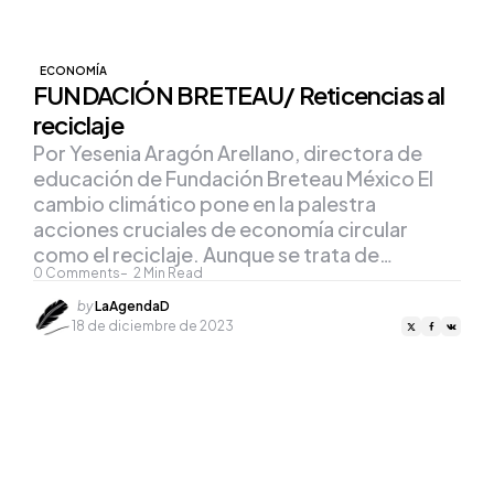
ECONOMÍA
FUNDACIÓN BRETEAU/ Reticencias al
reciclaje
Por Yesenia Aragón Arellano, directora de
educación de Fundación Breteau México El
cambio climático pone en la palestra
acciones cruciales de economía circular
como el reciclaje. Aunque se trata de…
0
Comments
2
Min Read
Posted
by
LaAgendaD
by
18 de diciembre de 2023