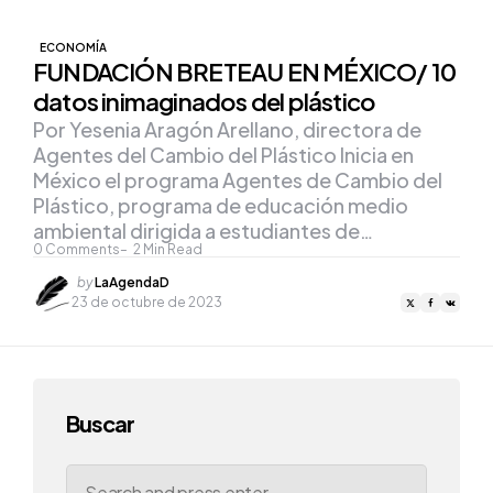
ECONOMÍA
FUNDACIÓN BRETEAU EN MÉXICO/ 10
datos inimaginados del plástico
Por Yesenia Aragón Arellano, directora de
Agentes del Cambio del Plástico Inicia en
México el programa Agentes de Cambio del
Plástico, programa de educación medio
ambiental dirigida a estudiantes de…
0
Comments
2
Min Read
Posted
by
LaAgendaD
by
23 de octubre de 2023
Buscar
Search
for: