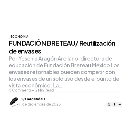
ECONOMÍA
FUNDACIÓN BRETEAU/ Reutilización
de envases
Por Yesenia Aragón Arellano, directora de
educación de Fundación Breteau México Los
envases retornables pueden competir con
los envases de un solo uso desde el punto de
vista económico. La…
0
Comments
2
Min Read
Posted
by
LaAgendaD
by
11 de diciembre de 2023