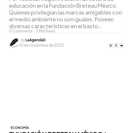
educación en la Fundación Breteau México.
Quienes privilegian las marcas amigables con
el medio ambiente no son iguales. Poseen
diversas características en el basto…
0
Comments
3
Min Read
Posted
by
LaAgendaD
by
13 de noviembre de 2023
ECONOMÍA