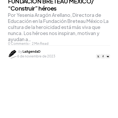
FUNDACIÓN BRETEAU MÉXICO/
“Construir” héroes
Por Yesenia Aragón Arellano, Directora de
Educación en la Fundación Breteau México La
cultura de la heroicidad está más viva que
nunca. Los héroes nos inspiran, motivan y
ayudan a…
0
Comments
2
Min Read
Posted
by
LaAgendaD
by
6 de noviembre de 2023