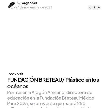
Posted
by
LaAgendaD
by
27 de noviembre de 2023
ECONOMÍA
FUNDACIÓN BRETEAU/ Plástico en los
océanos
Por Yesenia Aragón Arellano, directora de
educación en la Fundación Breteau México
Para 2025, se proyecta que habrá 250