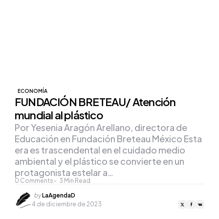
ECONOMÍA
FUNDACIÓN BRETEAU/ Atención
mundial al plástico
Por Yesenia Aragón Arellano, directora de
Educación en Fundación Breteau México Esta
era es trascendental en el cuidado medio
ambiental y el plástico se convierte en un
protagonista estelar a…
0
Comments
3
Min Read
Posted
by
LaAgendaD
by
4 de diciembre de 2023