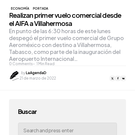
ECONOMÍA
PORTADA
Realizan primer vuelo comercial desde
el AIFA a Villahermosa
En punto de las 6:30 horas de este lunes
despegó el primer vuelo comercial de Grupo
Aeroméxico con destino a Villahermosa,
Tabasco, como parte de la inauguración del
Aeropuerto Internacional…
0
Comments
1
Min Read
Posted
by
LaAgendaD
by
21 de marzo de 2022
Buscar
Search
for: