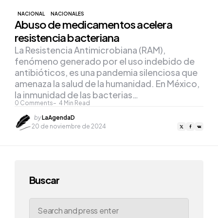
NACIONAL
NACIONALES
Abuso de medicamentos acelera
resistencia bacteriana
La Resistencia Antimicrobiana (RAM),
fenómeno generado por el uso indebido de
antibióticos, es una pandemia silenciosa que
amenaza la salud de la humanidad. En México,
la inmunidad de las bacterias…
0
Comments
4
Min Read
Posted
by
LaAgendaD
by
20 de noviembre de 2024
Buscar
Search
for: