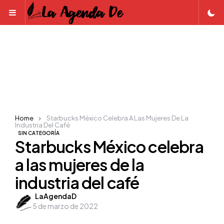
Menu
Home
Starbucks México Celebra A Las Mujeres De La
Industria Del Café
SIN CATEGORÍA
Starbucks México celebra
a las mujeres de la
industria del café
Posted
LaAgendaD
5 de marzo de 2022
by