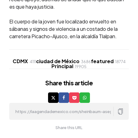
es que haya justicia.
El cuerpo de la joven fue localizado envuelto en
sábanas y signos de violencia a un costado de la
carretera Picacho-Ajusco, en la alcaldía Tlalpan.
CDMX
ciudad de México
featured
4111
3686
18774
Principal
19905
Share
this article
Share this URL