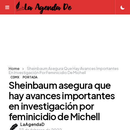
Menu
Home
Sheinbaum Asegura Que Hay Avances Importantes
En Investigación Por Feminicidio De Michell
CDMX
PORTADA
Sheinbaum asegura que
hay avances importantes
en investigación por
feminicidio de Michell
Posted
LaAgendaD