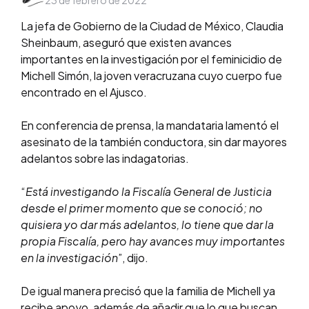
23 de febrero de 2022
by
La jefa de Gobierno de la Ciudad de México, Claudia
Sheinbaum, aseguró que existen avances
importantes en la investigación por el feminicidio de
Michell Simón, la joven veracruzana cuyo cuerpo fue
encontrado en el Ajusco.
En conferencia de prensa, la mandataria lamentó el
asesinato de la también conductora, sin dar mayores
adelantos sobre las indagatorias.
“
Está investigando la Fiscalía General de Justicia
desde el primer momento que se conoció; no
quisiera yo dar más adelantos, lo tiene que dar la
propia Fiscalía, pero hay avances muy importantes
en la investigación
”, dijo.
De igual manera precisó que la familia de Michell ya
recibe apoyo, además de añadir que lo que buscan