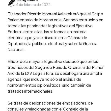
4 de febrero de 2022
by
El senador Ricardo Monreal Ávila reiteró que el Grupo
Parlamentario de Morena en el Senado está unido en
torno a las prioridades legislativas del Ejecutivo
Federal, entre ellas, las reformas en materia
eléctrica, que ya se discute en la Cámara de
Diputados, la político-electoral y sobre la Guardia
Nacional.
El líder de la mayoría legislativa destacó que en los
tres meses del Segundo Periodo Ordinaria del Primer
Año de la LXV Legislatura, se desahogará una amplia
agenda, que incluye no sólo el análisis de
nombramientos diplomáticos, sino también de
tratados internacionales.
Se trata de designaciones de embajadores, de
cónsules y relacionadas con el Consejo de la