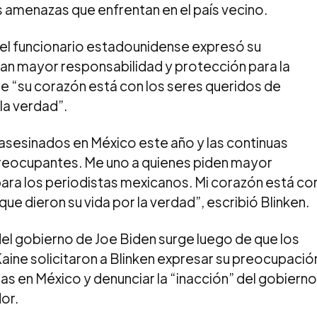
 amenazas que enfrentan en el país vecino.
 el funcionario estadounidense expresó su
an mayor responsabilidad y protección para la
ue “su corazón está con los seres queridos de
 la verdad”.
 asesinados en México este año y las continuas
reocupantes. Me uno a quienes piden mayor
ara los periodistas mexicanos. Mi corazón está co
ue dieron su vida por la verdad”, escribió Blinken.
del gobierno de Joe Biden surge luego de que los
ine solicitaron a Blinken expresar su preocupació
as en México y denunciar la “inacción” del gobierno
or.