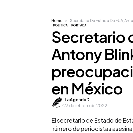
Home
Secretario De Estado De EUA, Anto
POLÍTICA
PORTADA
Secretario 
Antony Blin
preocupaci
en México
Posted
LaAgendaD
23 de febrero de 2022
by
El secretario de Estado de Est
número de periodistas asesinad