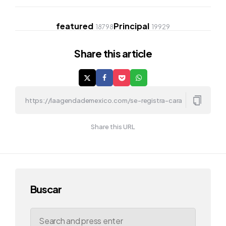
featured
Principal
18798
19929
Share
this article
Share this URL
Buscar
Search
for: