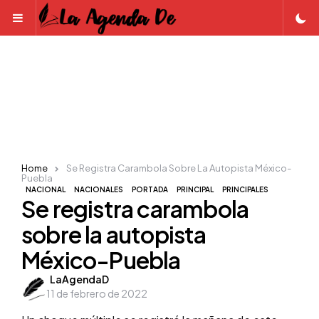
Menu
Home
Se Registra Carambola Sobre La Autopista México-
Puebla
NACIONAL
NACIONALES
PORTADA
PRINCIPAL
PRINCIPALES
Se registra carambola
sobre la autopista
México-Puebla
Posted
LaAgendaD
11 de febrero de 2022
by