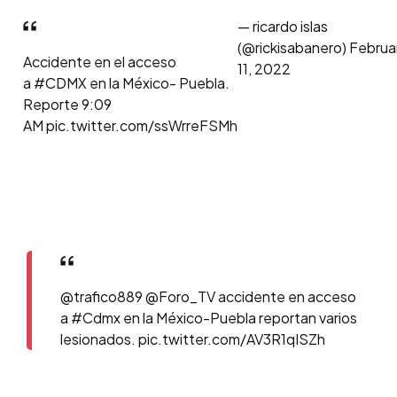
— ricardo islas
(@rickisabanero) Februa
Accidente en el acceso
11, 2022
a #CDMX en la México- Puebla.
Reporte 9:09
AM pic.twitter.com/ssWrreFSMh
@trafico889 @Foro_TV accidente en acceso
a #Cdmx en la México-Puebla reportan varios
lesionados. pic.twitter.com/AV3R1qISZh