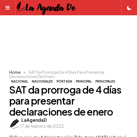
Menu
Home
SAT Da Prorroga De 4 Días Para Presentar
Declaraciones De Enero
NACIONAL
NACIONALES
PORTADA
PRINCIPAL
PRINCIPALES
SAT da prorroga de 4 días
para presentar
declaraciones de enero
Posted
LaAgendaD
17 de febrero de 2022
by