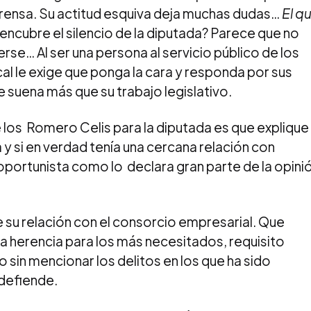
 prensa. Su actitud esquiva deja muchas dudas…
El q
ncubre el silencio de la diputada? Parece que no
se… Al ser una persona al servicio público de los
al le exige que ponga la cara y responda por sus
 suena más que su trabajo legislativo.
e los Romero Celis para la diputada es que explique
ia y si en verdad tenía una cercana relación con
oportunista como lo declara gran parte de la opini
su relación con el consorcio empresarial. Que
a herencia para los más necesitados, requisito
sin mencionar los delitos en los que ha sido
 defiende.