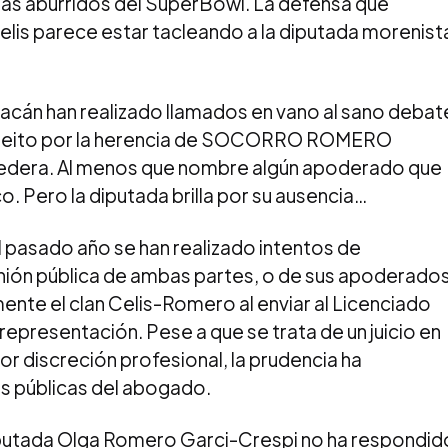
ás aburridos del SuperBowl. La defensa que
elis parece estar tacleando a la diputada morenist
acán han realizado llamados en vano al sano debat
 pleito por la herencia de SOCORRO ROMERO
redera. Al menos que nombre algún apoderado que
. Pero la diputada brilla por su ausencia…
 pasado año se han realizado intentos de
unión pública de ambas partes, o de sus apoderado
mente el clan Celis-Romero al enviar al Licenciado
epresentación. Pese a que se trata de un juicio en
r discreción profesional, la prudencia ha
s públicas del abogado.
diputada Olga Romero Garci-Crespi no ha respondid