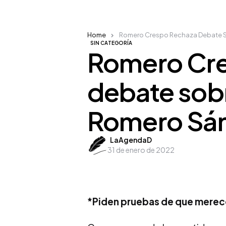
Home
Romero Crespo Rechaza Debate S
SIN CATEGORÍA
Romero Cre
debate sobr
Romero Sá
Posted
LaAgendaD
31 de enero de 2022
by
*Piden pruebas de que merece