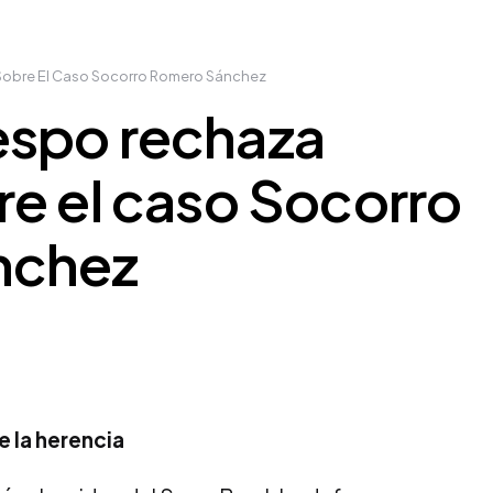
obre El Caso Socorro Romero Sánchez
spo rechaza
e el caso Socorro
nchez
 la herencia