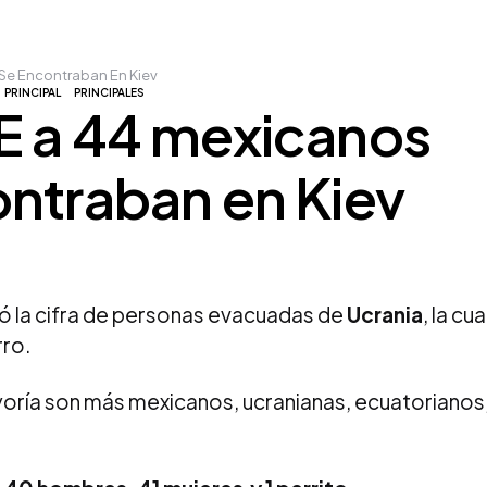
Se Encontraban En Kiev
PRINCIPAL
PRINCIPALES
E a 44 mexicanos
ntraban en Kiev
zó la cifra de personas evacuadas de
Ucrania
, la cua
rro.
yoría son más mexicanos, ucranianas, ecuatorianos