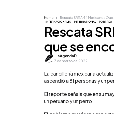
Home
Rescata SRE A 44 Mexicanos Que 
INTERNACIONALES
INTERNATIONAL
PORTADA
Rescata SR
que se enco
Posted
LaAgendaD
3 de marzo de 2022
by
La cancillería mexicana actuali
ascendió a 81 personas y un pe
El reporte señala que en su ma
un peruano y un perro.