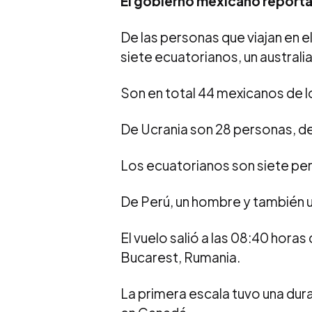
El gobierno mexicano reporta 
De las personas que viajan en e
siete ecuatorianos, un australi
Son en total 44 mexicanos de l
De Ucrania son 28 personas, de
Los ecuatorianos son siete per
De Perú, un hombre y también u
El vuelo salió a las 08:40 hora
Bucarest, Rumania.
La primera escala tuvo una dur