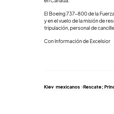
en Canadá.
El Boeing 737-800 de la Fuerz
y en el vuelo de la misión de re
tripulación, personal de canci
Con Información de Excelsior
Kiev
mexicanos
Rescate; Prin
1
9