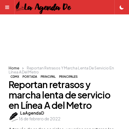
Menu
Home
Reportan Retrasos Y Marcha Lenta De Servicio En
Línea A Del Metro
CDMX
PORTADA
PRINCIPAL
PRINCIPALES
Reportan retrasos y
marcha lenta de servicio
en Línea A del Metro
Posted
LaAgendaD
16 de febrero de 2022
by