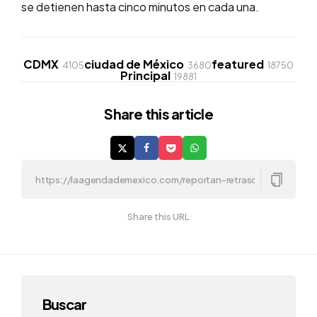
se detienen hasta cinco minutos en cada una.
CDMX
ciudad de México
featured
4105
3680
18750
Principal
19881
Share
this article
Share this URL
Buscar