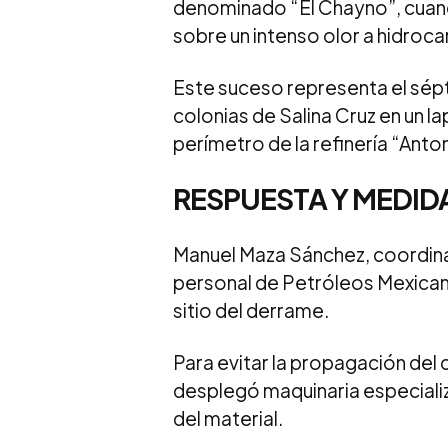
denominado “El Chayno”, cuando
sobre un intenso olor a hidroca
Este suceso representa el sépt
colonias de Salina Cruz en un l
perímetro de la refinería “Anto
RESPUESTA Y MEDID
Manuel Maza Sánchez, coordina
personal de Petróleos Mexican
sitio del derrame.
Para evitar la propagación del
desplegó maquinaria especiali
del material.