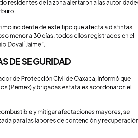
 residentes de la zona alertaron a las autoridade
rburo.
imo incidente de este tipo que afecta a distintas
apso menor a 30 días, todos ellos registrados en el
nio Dovalí Jaime”.
AS DE SE GURIDAD
dor de Protección Civil de Oaxaca, informó que
os (Pemex) y brigadas estatales acordonaron el
 combustible y mitigar afectaciones mayores, se
zada para las labores de contención y recuperació