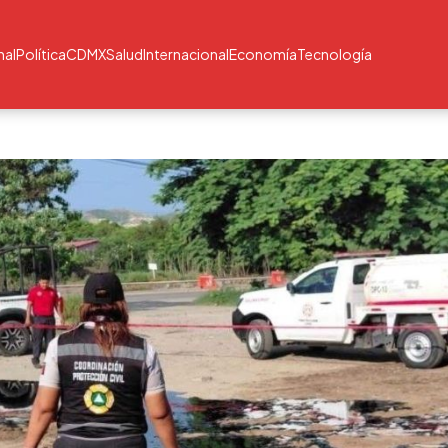
nal
Política
CDMX
Salud
Internacional
Economía
Tecnología