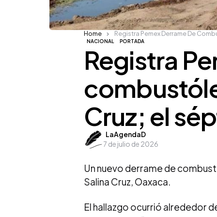
Home
Registra Pemex Derrame De Combus
NACIONAL
PORTADA
Registra P
combustóle
Cruz; el sé
Posted
LaAgendaD
7 de julio de 2026
by
Un nuevo derrame de combustó
Salina Cruz, Oaxaca.
El hallazgo ocurrió alrededor d