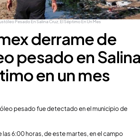
tóleo Pesado En Salina Cruz; El Séptimo En Un Mes
emex derrame de
o pesado en Salin
ptimo en un mes
leo pesado fue detectado en el municipio de
e las 6:00 horas, de este martes, en el campo