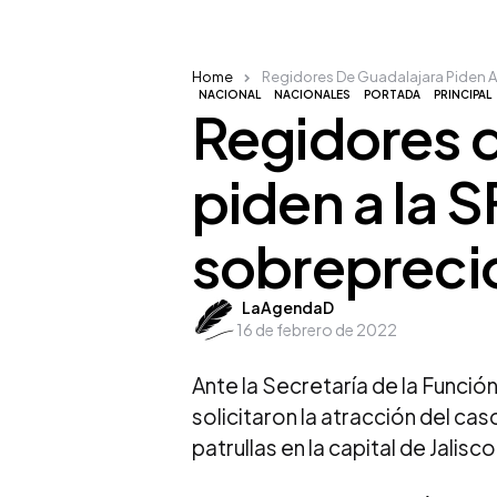
Home
Regidores De Guadalajara Piden A 
NACIONAL
NACIONALES
PORTADA
PRINCIPAL
Regidores 
piden a la 
sobreprecio
Posted
LaAgendaD
16 de febrero de 2022
by
Ante la Secretaría de la Funció
solicitaron la atracción del c
patrullas en la capital de Jalisco