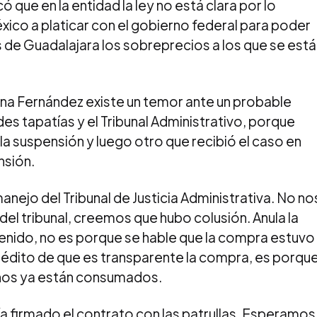
 que en la entidad la ley no está clara por lo
xico a platicar con el gobierno federal para poder
 de Guadalajara los sobreprecios a los que se está
iana Fernández existe un temor ante un probable
es tapatías y el Tribunal Administrativo, porque
a suspensión y luego otro que recibió el caso en
nsión.
jo del Tribunal de Justicia Administrativa. No no
el tribunal, creemos que hubo colusión. Anula la
enido, no es porque se hable que la compra estuvo
crédito de que es transparente la compra, es porqu
echos ya están consumados.
ía firmado el contrato con las patrullas. Esperamos