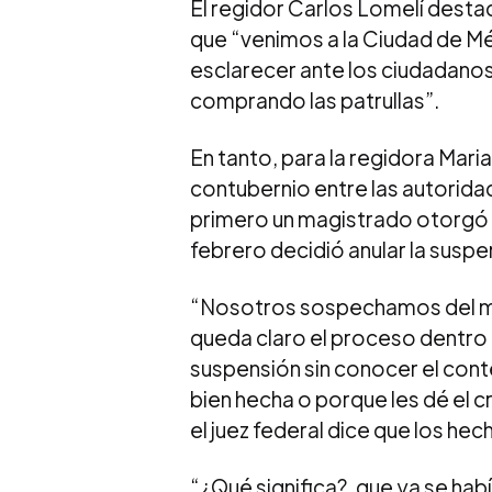
El regidor Carlos Lomelí destacó
que “venimos a la Ciudad de Mé
esclarecer ante los ciudadanos
comprando las patrullas”.
En tanto, para la regidora Mar
contubernio entre las autoridad
primero un magistrado otorgó l
febrero decidió anular la suspe
“Nosotros sospechamos del mane
queda claro el proceso dentro d
suspensión sin conocer el cont
bien hecha o porque les dé el 
el juez federal dice que los h
“¿Qué significa?, que ya se hab