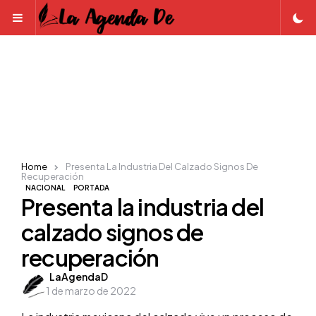
Menu
Home
Presenta La Industria Del Calzado Signos De
Recuperación
NACIONAL
PORTADA
Presenta la industria del
calzado signos de
recuperación
Posted
LaAgendaD
1 de marzo de 2022
by