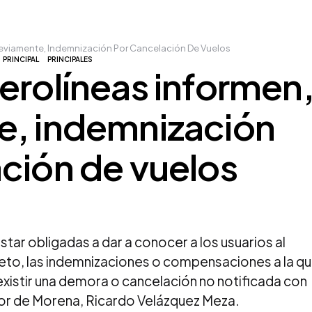
reviamente, Indemnización Por Cancelación De Vuelos
PRINCIPAL
PRINCIPALES
erolíneas informen
e, indemnización
ción de vuelos
ar obligadas a dar a conocer a los usuarios al
to, las indemnizaciones o compensaciones a la q
xistir una demora o cancelación no notificada con
dor de Morena, Ricardo Velázquez Meza.