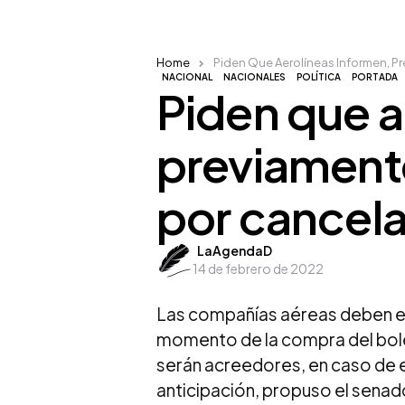
Home
Piden Que Aerolíneas Informen, P
NACIONAL
NACIONALES
POLÍTICA
PORTADA
Piden que a
previament
por cancela
Posted
LaAgendaD
14 de febrero de 2022
by
Las compañías aéreas deben est
momento de la compra del bole
serán acreedores, en caso de e
anticipación, propuso el sena