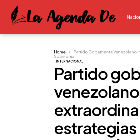
Nacio
Home
Partido Gobernante Venezolano Ins
Soberanía
INTERNACIONAL
Partido go
venezolano 
extraordinar
estrategias