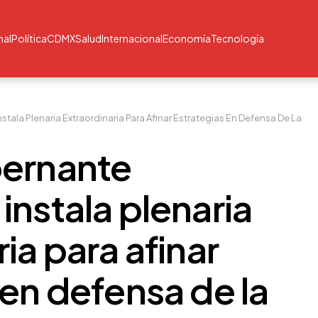
nal
Política
CDMX
Salud
Internacional
Economía
Tecnología
tala Plenaria Extraordinaria Para Afinar Estrategias En Defensa De La
bernante
instala plenaria
ia para afinar
 en defensa de la