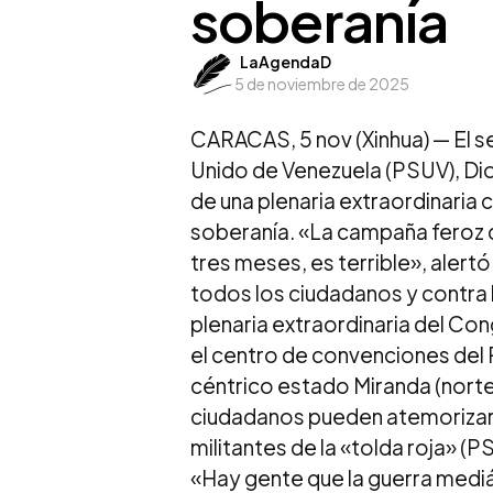
soberanía
Posted
LaAgendaD
5 de noviembre de 2025
by
CARACAS, 5 nov (Xinhua) — El s
Unido de Venezuela (PSUV), Di
de una plenaria extraordinaria c
soberanía. «La campaña feroz q
tres meses, es terrible», alert
todos los ciudadanos y contra 
plenaria extraordinaria del Co
el centro de convenciones del P
céntrico estado Miranda (norte
ciudadanos pueden atemorizars
militantes de la «tolda roja» (PS
«Hay gente que la guerra mediát