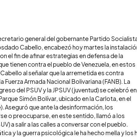
ecretario general del gobernante Partido Socialist
osdado Cabello, encabezó hoy martes la instalació
on el fin de afinar estrategias en defensa de la
ue tienen contra el pueblo de Venezuela, en estos
ó Cabello al señalar que la arremetida es contra
la Fuerza Armada Nacional Bolivariana (FANB). La
ngreso del PSUV y la JPSUV (juventud) se celebró en
arque Simón Bolívar, ubicado en la Carlota, en el
). Aseguró que ante la desinformación, los
e o preocuparse, en este sentido, llamó a los
UV) a salir a las calles a conversar con el pueblo.
ica y la guerra psicológica le ha hecho mella y los 