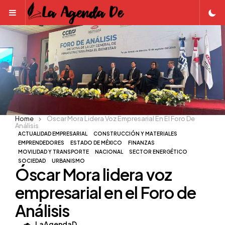
Menu
Home
Óscar Mora Lidera Voz Empresarial En El Foro De
Análisis
ACTUALIDAD EMPRESARIAL
CONSTRUCCIÓN Y MATERIALES
EMPRENDEDORES
ESTADO DE MÉXICO
FINANZAS
MOVILIDAD Y TRANSPORTE
NACIONAL
SECTOR ENERGÉTICO
SOCIEDAD
URBANISMO
Óscar Mora lidera voz
empresarial en el Foro de
Análisis
Posted
LaAgendaD