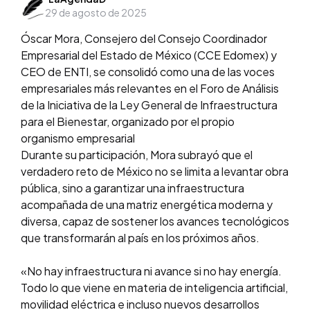
29 de agosto de 2025
by
Óscar Mora, Consejero del Consejo Coordinador
Empresarial del Estado de México (CCE Edomex) y
CEO de ENTI, se consolidó como una de las voces
empresariales más relevantes en el Foro de Análisis
de la Iniciativa de la Ley General de Infraestructura
para el Bienestar, organizado por el propio
organismo empresarial
Durante su participación, Mora subrayó que el
verdadero reto de México no se limita a levantar obra
pública, sino a garantizar una infraestructura
acompañada de una matriz energética moderna y
diversa, capaz de sostener los avances tecnológicos
que transformarán al país en los próximos años.
«No hay infraestructura ni avance si no hay energía.
Todo lo que viene en materia de inteligencia artificial,
movilidad eléctrica e incluso nuevos desarrollos